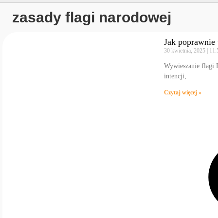
zasady flagi narodowej
Jak poprawnie 
30 kwietnia, 2025
11:
Wywieszanie flagi 
intencji,
Czytaj więcej »