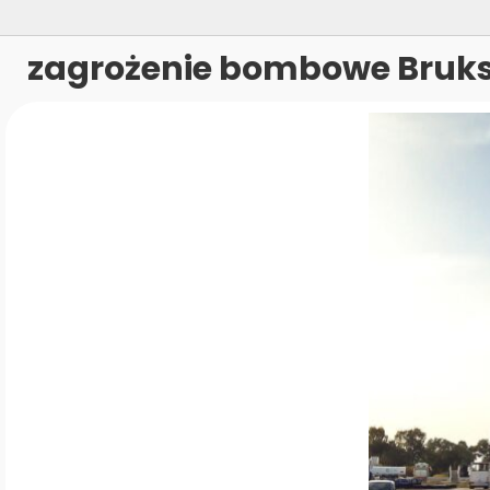
zagrożenie bombowe Bruk