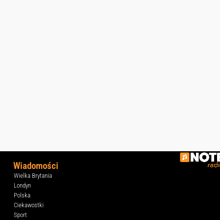
Wiadomości
Wielka Brytania
Londyn
Polska
Ciekawostki
Sport