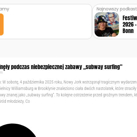
ramy
Najnowszy podkast
Festi
2026 –
Bonn
ginęły podczas niebezpiecznej zabawy „subway surfing”
am
 W sobotę, 4 października 2025 roku, Nowy Jork wstrząsnął tragicznym wydarze
elnicy Williamsburg w Brooklynie znaleziono ciała dwóch nastolatek, które straciły
y znanej jako „subway surfing”. To kolejne ostrzeżenie przed groźnym trendem, k
ród młodzieży. Co