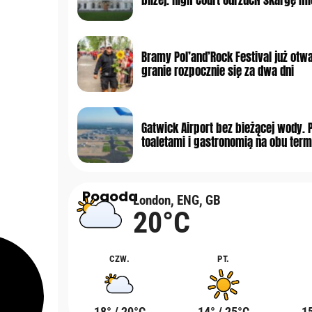
Bramy Pol’and’Rock Festival już otwa
granie rozpocznie się za dwa dni
Gatwick Airport bez bieżącej wody. 
toaletami i gastronomią na obu term
Pogoda
London, ENG, GB
20°C
CZW.
PT.
18° / 20°C
14° / 25°C
15