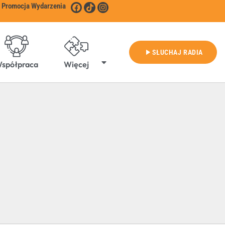
Promocja Wydarzenia
play_arrow
SŁUCHAJ RADIA
spółpraca
Więcej