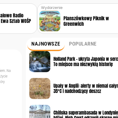
Wydarzenie
walowe Radio
Planszówkowy Piknik w
 Ewa Sztab WOŚP
Greenwich
NAJNOWSZE
POPULARNE
Holland Park – ukryta Japonia w ser
To miejsce ma niezwykłą historię
niem. Na
 życie
tóry
Upały w Anglii: alerty w niemal cały
35°C i nadchodzący deszcz
Chińska superambasada w Londynie
bliżej. High Court odrzucił skargę 