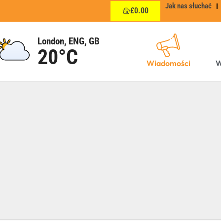
Jak nas słuchać
£
0.00
London, ENG, GB
20°C
Wiadomości
W