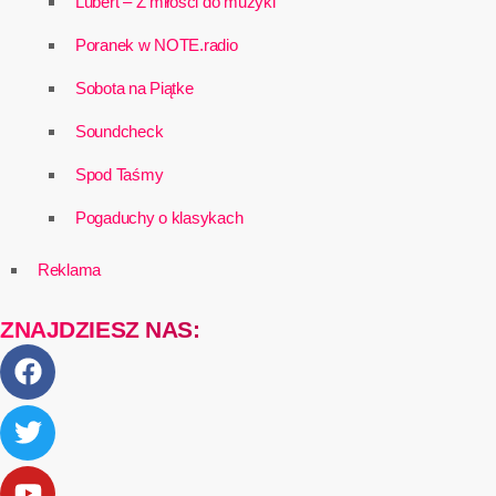
Lubert – Z miłości do muzyki
Poranek w NOTE.radio
Sobota na Piątke
Soundcheck
Spod Taśmy
Pogaduchy o klasykach
Reklama
ZNAJDZIESZ NAS: