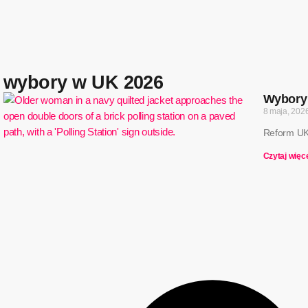
wybory w UK 2026
Wybory 
8 maja, 202
Reform UK 
Czytaj więce