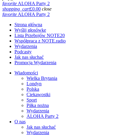
favorite
ALOHA Party 2
shopping_cart
£
0.00
close
favorite
ALOHA Party 2
Strona główna
Wyślij głosówke
Lista Przebojów NOTE20
Współpraca z NOTE.radio
Wydarzenia
Podcasty
Jak nas słuchać
Promocja Wydarzenia
Wiadomości
Wielka Brytania
Londyn
Polska
Ciekawostki
Sport
Piłka nożna
Wydarzenia
ALOHA Party 2
O nas
Jak nas słuchać
Wydarzenia