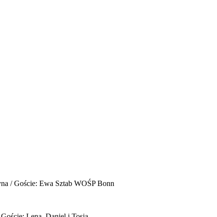
yna / Goście: Ewa Sztab WOŚP Bonn
 Goście: Lena, Daniel i Tosia