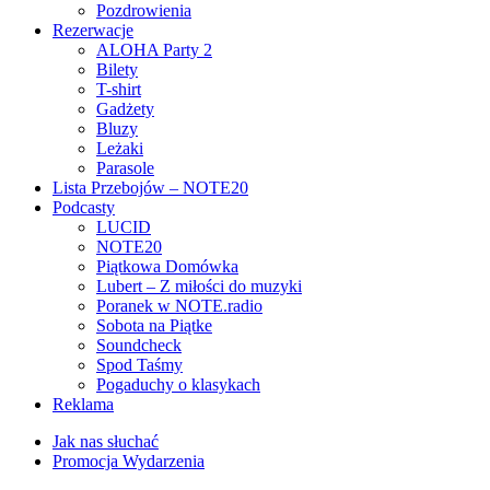
Pozdrowienia
Rezerwacje
ALOHA Party 2
Bilety
T-shirt
Gadżety
Bluzy
Leżaki
Parasole
Lista Przebojów – NOTE20
Podcasty
LUCID
NOTE20
Piątkowa Domówka
Lubert – Z miłości do muzyki
Poranek w NOTE.radio
Sobota na Piątke
Soundcheck
Spod Taśmy
Pogaduchy o klasykach
Reklama
Jak nas słuchać
Promocja Wydarzenia