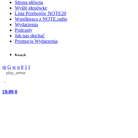
Strona główna
Wyślij głosówke
Lista Przebojów NOTE20
Współpraca z NOTE.radio
Wydarzenia
Podcasty
Jak nas słuchać
Promocja Wydarzenia
Koszyk
play_arrow
-
£
0.00
0