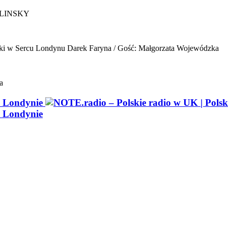
ELINSKY
ki w Sercu Londynu
Darek Faryna / Gość: Małgorzata Wojewódzka
a