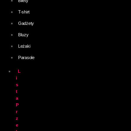
Bilety
T-shirt
Gadżety
Bluzy
Leżaki
Parasole
L
i
s
t
a
P
r
z
e