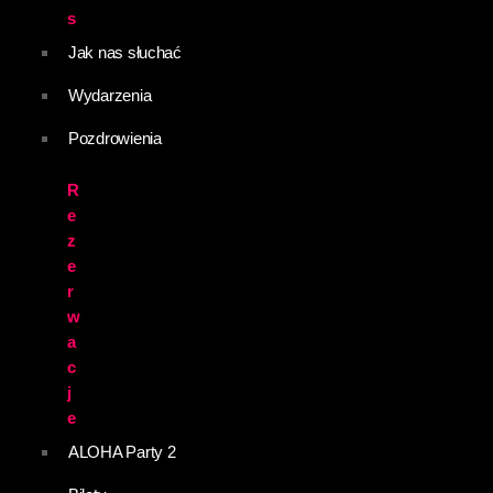
s
Jak nas słuchać
Wydarzenia
Pozdrowienia
R
e
z
e
r
w
a
c
j
e
ALOHA Party 2