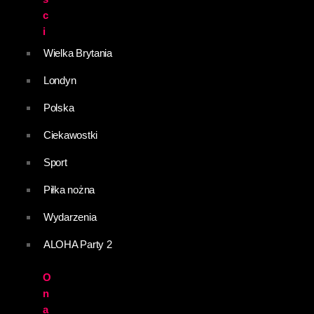
c
i
Wielka Brytania
Londyn
Polska
Ciekawostki
Sport
Piłka nożna
Wydarzenia
ALOHA Party 2
O
n
a