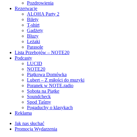
Pozdrowienia
Rezerwacje
ALOHA Party 2
Bilety
T-shirt
Gadżety
Bluzy
Leżaki
Parasole
Lista Przebojów – NOTE20
Podcasty
LUCID
NOTE20
Piątkowa Domówka
Lubert – Z miłości do muzyki
Poranek w NOTE.radio
Sobota na Piątke
Soundcheck
Spod Taśmy
Pogaduchy o klasykach
Reklama
Jak nas słuchać
Promocja Wydarzenia