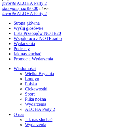
favorite
ALOHA Party 2
shopping_cart
£
0.00
close
favorite
ALOHA Party 2
Strona główna
Wyślij głosówke
Lista Przebojów NOTE20
Współpraca z NOTE.radio
Wydarzenia
Podcasty
Jak nas słuchać
Promocja Wydarzenia
Wiadomości
Wielka Brytania
Londyn
Polska
Ciekawostki
Sport
Piłka nożna
Wydarzenia
ALOHA Party 2
O nas
Jak nas słuchać
Wydarzenia