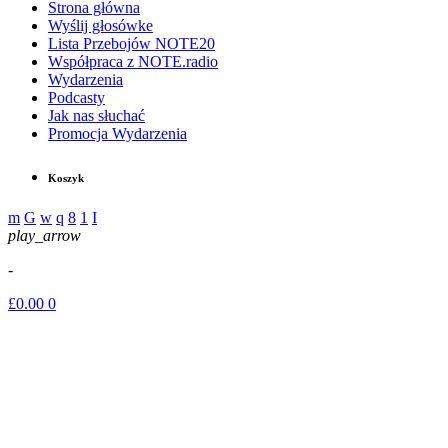
Strona główna
Wyślij głosówke
Lista Przebojów NOTE20
Współpraca z NOTE.radio
Wydarzenia
Podcasty
Jak nas słuchać
Promocja Wydarzenia
Koszyk
play_arrow
-
£
0.00
0