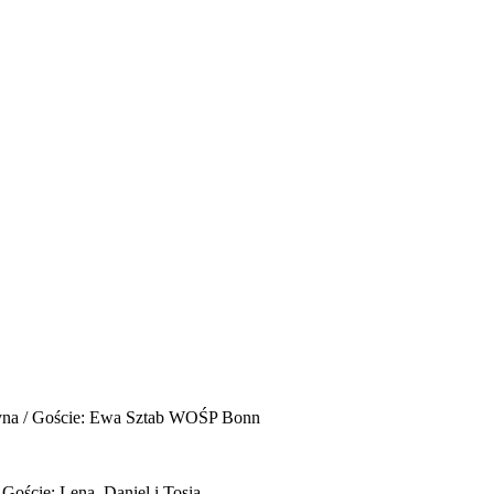
yna / Goście: Ewa Sztab WOŚP Bonn
 Goście: Lena, Daniel i Tosia