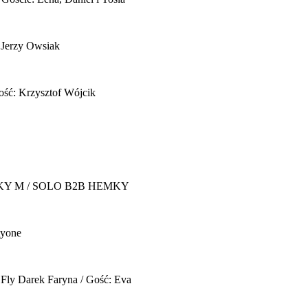
 Jerzy Owsiak
ość: Krzysztof Wójcik
Y M / SOLO B2B HEMKY
yone
 Fly
Darek Faryna / Gość: Eva