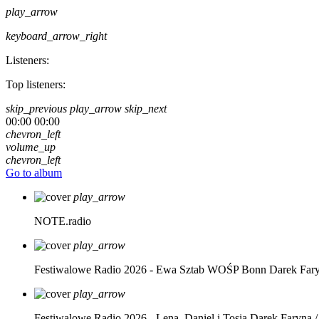
play_arrow
keyboard_arrow_right
Listeners:
Top listeners:
skip_previous
play_arrow
skip_next
00:00
00:00
chevron_left
volume_up
chevron_left
Go to album
play_arrow
NOTE.radio
play_arrow
Festiwalowe Radio 2026 - Ewa Sztab WOŚP Bonn
Darek Far
play_arrow
Festiwalowe Radio 2026 - Lena, Daniel i Tosia
Darek Faryna /