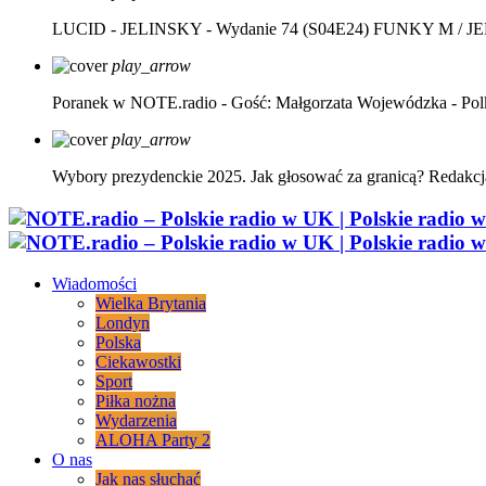
LUCID - JELINSKY - Wydanie 74 (S04E24)
FUNKY M / J
play_arrow
Poranek w NOTE.radio - Gość: Małgorzata Wojewódzka - Pol
play_arrow
Wybory prezydenckie 2025. Jak głosować za granicą?
Redakcj
Wiadomości
Wielka Brytania
Londyn
Polska
Ciekawostki
Sport
Piłka nożna
Wydarzenia
ALOHA Party 2
O nas
Jak nas słuchać