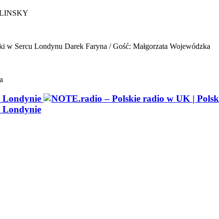
ELINSKY
ki w Sercu Londynu
Darek Faryna / Gość: Małgorzata Wojewódzka
a