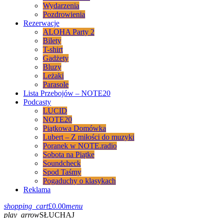
Wydarzenia
Pozdrowienia
Rezerwacje
ALOHA Party 2
Bilety
T-shirt
Gadżety
Bluzy
Leżaki
Parasole
Lista Przebojów – NOTE20
Podcasty
LUCID
NOTE20
Piątkowa Domówka
Lubert – Z miłości do muzyki
Poranek w NOTE.radio
Sobota na Piątke
Soundcheck
Spod Taśmy
Pogaduchy o klasykach
Reklama
shopping_cart
£
0.00
menu
play_arrow
SŁUCHAJ