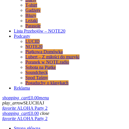
T-shirt
Gadżety
Bluzy
Leżaki
Parasole
Lista Przebojów – NOTE20
Podcasty
LUCID
NOTE20
Piątkowa Domówka
Lubert – Z miłości do muzyki
Poranek w NOTE.radio
Sobota na Piątke
Soundcheck
Spod Taśmy
Pogaduchy o klasykach
Reklama
shopping_cart
£
0.00
menu
play_arrow
SŁUCHAJ
favorite
ALOHA Party 2
shopping_cart
£
0.00
close
favorite
ALOHA Party 2
Strona główna