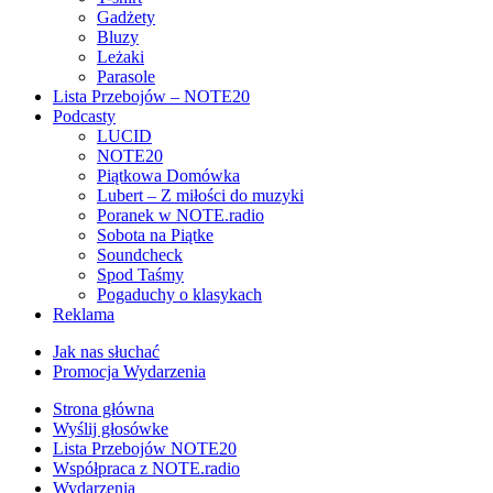
Gadżety
Bluzy
Leżaki
Parasole
Lista Przebojów – NOTE20
Podcasty
LUCID
NOTE20
Piątkowa Domówka
Lubert – Z miłości do muzyki
Poranek w NOTE.radio
Sobota na Piątke
Soundcheck
Spod Taśmy
Pogaduchy o klasykach
Reklama
Jak nas słuchać
Promocja Wydarzenia
Strona główna
Wyślij głosówke
Lista Przebojów NOTE20
Współpraca z NOTE.radio
Wydarzenia