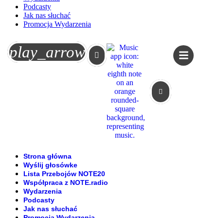
Podcasty
Jak nas słuchać
Promocja Wydarzenia
Koszyk
play_arrow
Strona główna
Wyślij głosówke
Lista Przebojów NOTE20
Współpraca z NOTE.radio
Wydarzenia
Podcasty
Jak nas słuchać
Promocja Wydarzenia