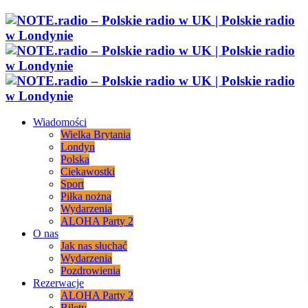
Wiadomości
Wielka Brytania
Londyn
Polska
Ciekawostki
Sport
Piłka nożna
Wydarzenia
ALOHA Party 2
O nas
Jak nas słuchać
Wydarzenia
Pozdrowienia
Rezerwacje
ALOHA Party 2
Bilety