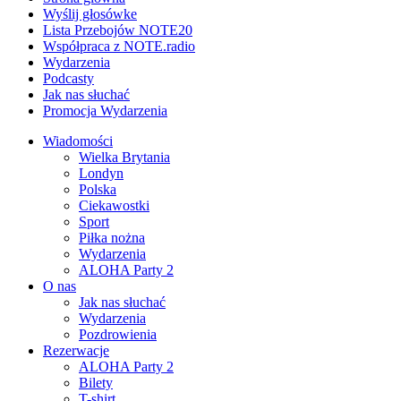
Wyślij głosówke
Lista Przebojów NOTE20
Współpraca z NOTE.radio
Wydarzenia
Podcasty
Jak nas słuchać
Promocja Wydarzenia
Wiadomości
Wielka Brytania
Londyn
Polska
Ciekawostki
Sport
Piłka nożna
Wydarzenia
ALOHA Party 2
O nas
Jak nas słuchać
Wydarzenia
Pozdrowienia
Rezerwacje
ALOHA Party 2
Bilety
T-shirt