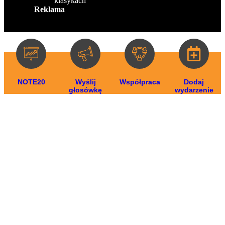
klasykach
Reklama
NOTE20
Wyślij
Współpraca
Dodaj
głosówkę
wydarzenie