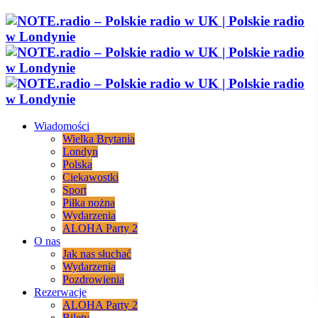
Wiadomości
Wielka Brytania
Londyn
Polska
Ciekawostki
Sport
Piłka nożna
Wydarzenia
ALOHA Party 2
O nas
Jak nas słuchać
Wydarzenia
Pozdrowienia
Rezerwacje
ALOHA Party 2
Bilety