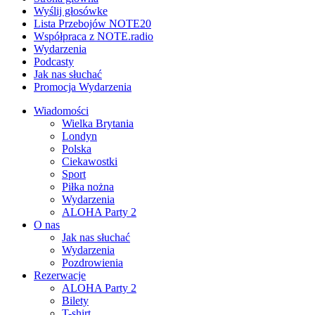
Wyślij głosówke
Lista Przebojów NOTE20
Współpraca z NOTE.radio
Wydarzenia
Podcasty
Jak nas słuchać
Promocja Wydarzenia
Wiadomości
Wielka Brytania
Londyn
Polska
Ciekawostki
Sport
Piłka nożna
Wydarzenia
ALOHA Party 2
O nas
Jak nas słuchać
Wydarzenia
Pozdrowienia
Rezerwacje
ALOHA Party 2
Bilety
T-shirt