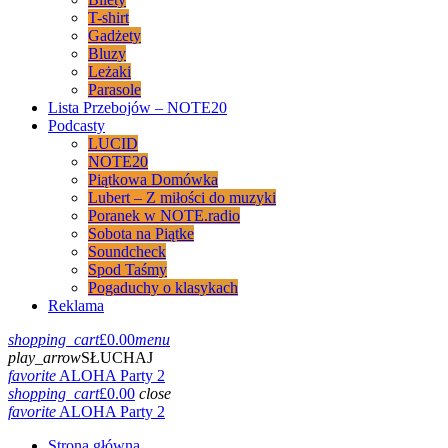
T-shirt
Gadżety
Bluzy
Leżaki
Parasole
Lista Przebojów – NOTE20
Podcasty
LUCID
NOTE20
Piątkowa Domówka
Lubert – Z miłości do muzyki
Poranek w NOTE.radio
Sobota na Piątke
Soundcheck
Spod Taśmy
Pogaduchy o klasykach
Reklama
shopping_cart
£
0.00
menu
play_arrow
SŁUCHAJ
favorite
ALOHA Party 2
shopping_cart
£
0.00
close
favorite
ALOHA Party 2
Strona główna