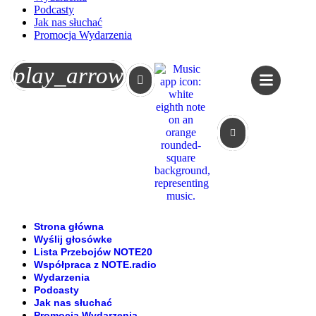
Podcasty
Jak nas słuchać
Promocja Wydarzenia
Koszyk
play_arrow
Strona główna
Wyślij głosówke
Lista Przebojów NOTE20
Współpraca z NOTE.radio
Wydarzenia
Podcasty
Jak nas słuchać
Promocja Wydarzenia