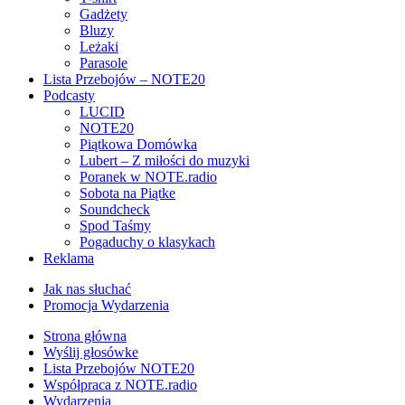
Gadżety
Bluzy
Leżaki
Parasole
Lista Przebojów – NOTE20
Podcasty
LUCID
NOTE20
Piątkowa Domówka
Lubert – Z miłości do muzyki
Poranek w NOTE.radio
Sobota na Piątke
Soundcheck
Spod Taśmy
Pogaduchy o klasykach
Reklama
Jak nas słuchać
Promocja Wydarzenia
Strona główna
Wyślij głosówke
Lista Przebojów NOTE20
Współpraca z NOTE.radio
Wydarzenia