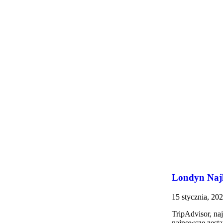
Londyn Najl
15 stycznia, 20
TripAdvisor, na
najnowsze zesta