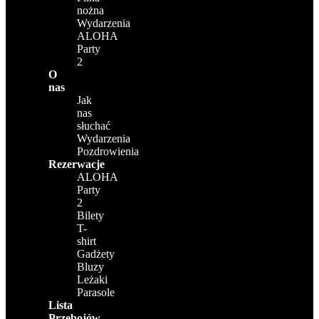
nożna
Wydarzenia
ALOHA
Party
2
O
nas
Jak
nas
słuchać
Wydarzenia
Pozdrowienia
Rezerwacje
ALOHA
Party
2
Bilety
T-
shirt
Gadżety
Bluzy
Leżaki
Parasole
Lista
Przebojów