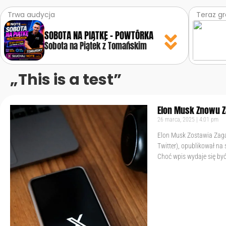
Trwa audycja
Teraz g
SOBOTA NA PIĄTKĘ – POWTÓRKA
Sobota na Piątek z Tomańskim
„This is a test”
Elon Musk Znowu Z
26 marca, 2025
4:01 pm
Elon Musk Zostawia Zaga
Twitter), opublikował na s
Choć wpis wydaje się by