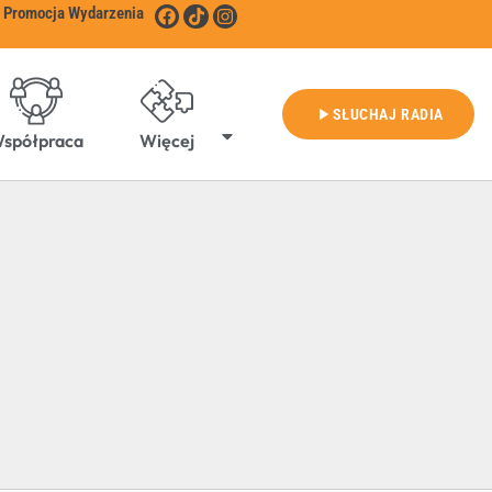
Promocja Wydarzenia
play_arrow
SŁUCHAJ RADIA
spółpraca
Więcej