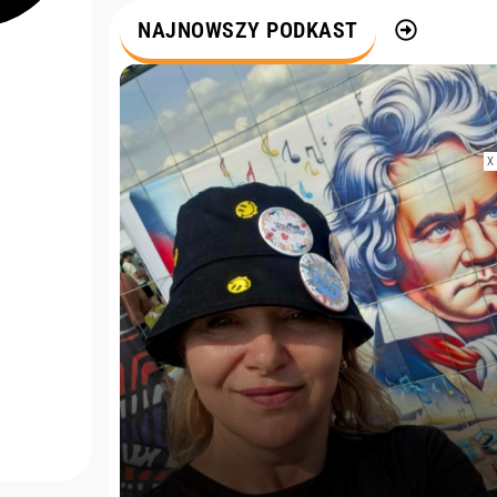
m
NAJNOWSZY PODKAST
X