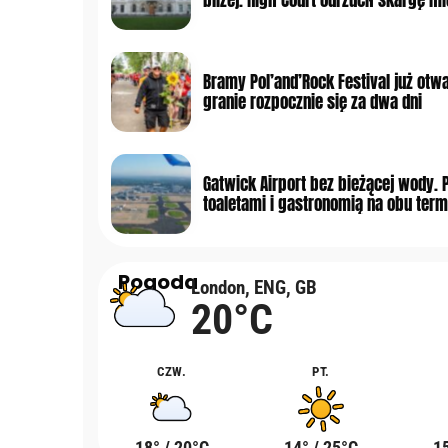
Bramy Pol’and’Rock Festival już otwa
granie rozpocznie się za dwa dni
Gatwick Airport bez bieżącej wody. 
toaletami i gastronomią na obu term
Pogoda
London, ENG, GB
20°C
CZW.
PT.
18° / 20°C
14° / 25°C
15