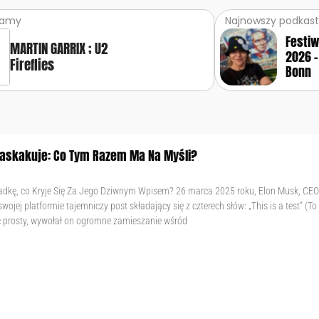
ramy
Najnowszy podkast
Festi
MARTIN GARRIX ; U2
2026 –
Fireflies
Bonn
askakuje: Co Tym Razem Ma Na Myśli?
dkę, co Kryje Się Za Jego Dziwnym Wpisem? 26 marca 2025 roku, Elon Musk, CEO
wojej platformie tajemniczy post składający się z czterech słów: „This is a test” (To j
ć prosty, wywołał on ogromne zamieszanie wśród