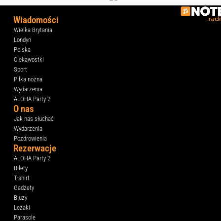
Wiadomości
Wielka Brytania
Londyn
Polska
Ciekawostki
Sport
Piłka nożna
Wydarzenia
ALOHA Party 2
O nas
Jak nas słuchać
Wydarzenia
Pozdrowienia
Rezerwacje
ALOHA Party 2
Bilety
T-shirt
Gadżety
Bluzy
Leżaki
Parasole