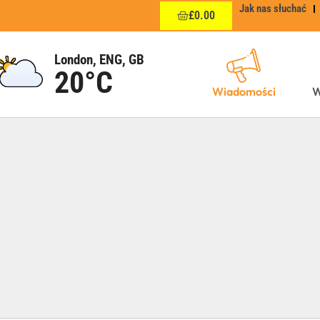
Jak nas słuchać
£
0.00
London, ENG, GB
20°C
Wiadomości
W