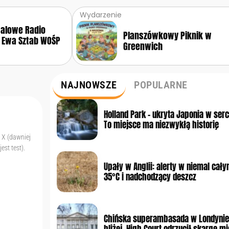
Wydarzenie
walowe Radio
Planszówkowy Piknik w
 Ewa Sztab WOŚP
Greenwich
NAJNOWSZE
POPULARNE
Holland Park – ukryta Japonia w ser
To miejsce ma niezwykłą historię
 X (dawniej
est test).
Upały w Anglii: alerty w niemal cały
35°C i nadchodzący deszcz
Chińska superambasada w Londynie
bliżej. High Court odrzucił skargę 