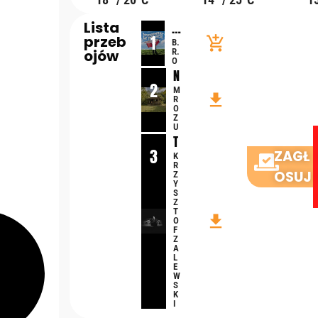
Lista
W
1
przeb
y
add_shopping_cart
B.
ojów
R.
c
O
h
N
o
2
i
M
file_download
w
R
e
O
a
m
Z
U
n
a
T
y
m
3
A
ZAGŁ
K
W
i
R
K
P
OSUJ
Z
e
T
Y
ol
j
S
A
Z
s
s
T
K
file_download
c
c
O
F
e
a
Z
A
j
L
a
E
W
k
S
K
d
I
o