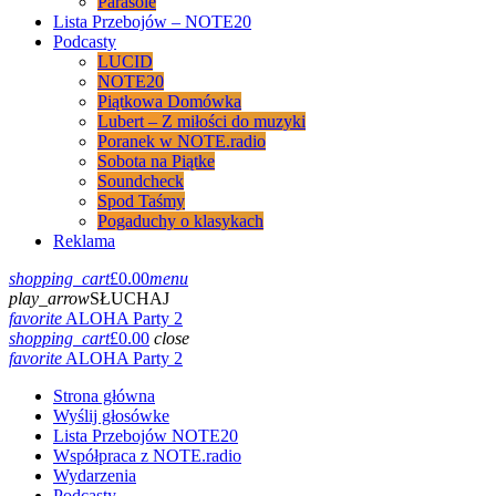
Parasole
Lista Przebojów – NOTE20
Podcasty
LUCID
NOTE20
Piątkowa Domówka
Lubert – Z miłości do muzyki
Poranek w NOTE.radio
Sobota na Piątke
Soundcheck
Spod Taśmy
Pogaduchy o klasykach
Reklama
shopping_cart
£
0.00
menu
play_arrow
SŁUCHAJ
favorite
ALOHA Party 2
shopping_cart
£
0.00
close
favorite
ALOHA Party 2
Strona główna
Wyślij głosówke
Lista Przebojów NOTE20
Współpraca z NOTE.radio
Wydarzenia
Podcasty