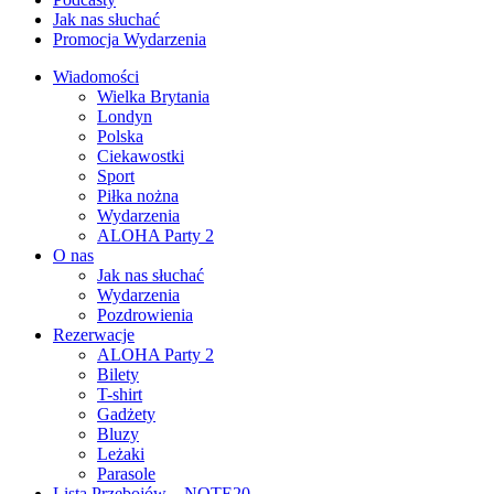
Jak nas słuchać
Promocja Wydarzenia
Wiadomości
Wielka Brytania
Londyn
Polska
Ciekawostki
Sport
Piłka nożna
Wydarzenia
ALOHA Party 2
O nas
Jak nas słuchać
Wydarzenia
Pozdrowienia
Rezerwacje
ALOHA Party 2
Bilety
T-shirt
Gadżety
Bluzy
Leżaki
Parasole
Lista Przebojów – NOTE20