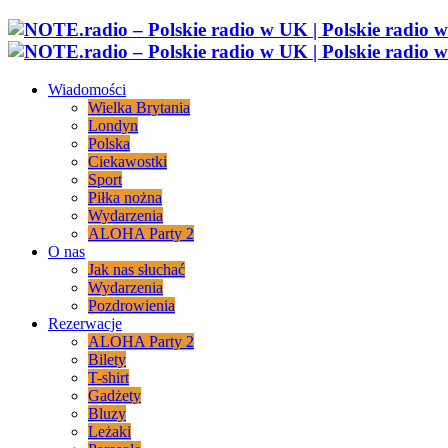
Wiadomości
Wielka Brytania
Londyn
Polska
Ciekawostki
Sport
Piłka nożna
Wydarzenia
ALOHA Party 2
O nas
Jak nas słuchać
Wydarzenia
Pozdrowienia
Rezerwacje
ALOHA Party 2
Bilety
T-shirt
Gadżety
Bluzy
Leżaki