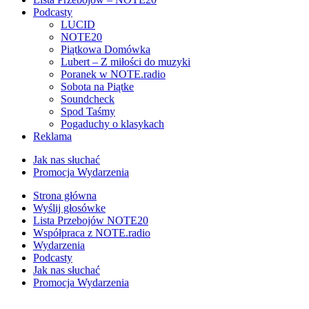
Podcasty
LUCID
NOTE20
Piątkowa Domówka
Lubert – Z miłości do muzyki
Poranek w NOTE.radio
Sobota na Piątke
Soundcheck
Spod Taśmy
Pogaduchy o klasykach
Reklama
Jak nas słuchać
Promocja Wydarzenia
Strona główna
Wyślij głosówke
Lista Przebojów NOTE20
Współpraca z NOTE.radio
Wydarzenia
Podcasty
Jak nas słuchać
Promocja Wydarzenia