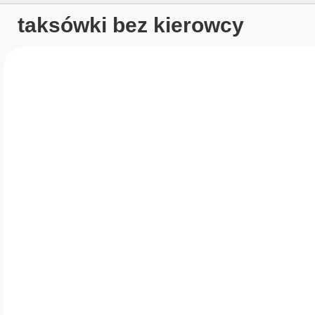
taksówki bez kierowcy