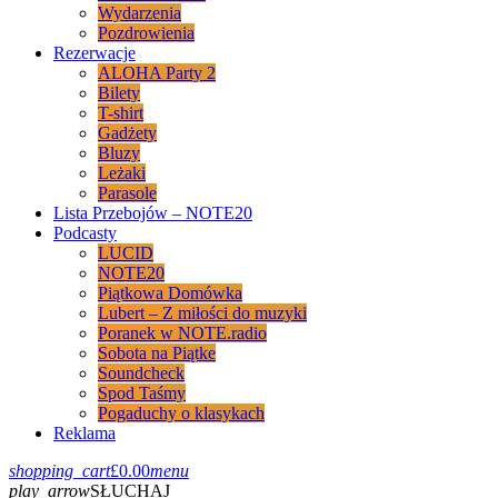
Wydarzenia
Pozdrowienia
Rezerwacje
ALOHA Party 2
Bilety
T-shirt
Gadżety
Bluzy
Leżaki
Parasole
Lista Przebojów – NOTE20
Podcasty
LUCID
NOTE20
Piątkowa Domówka
Lubert – Z miłości do muzyki
Poranek w NOTE.radio
Sobota na Piątke
Soundcheck
Spod Taśmy
Pogaduchy o klasykach
Reklama
shopping_cart
£
0.00
menu
play_arrow
SŁUCHAJ