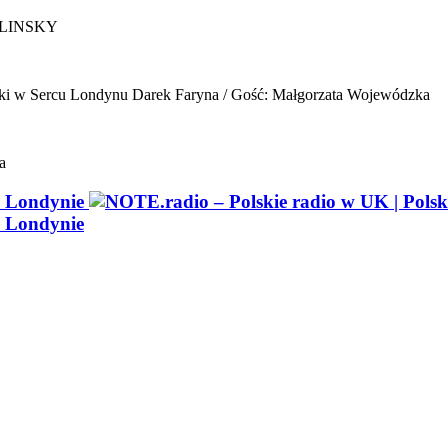
ELINSKY
ki w Sercu Londynu
Darek Faryna / Gość: Małgorzata Wojewódzka
a