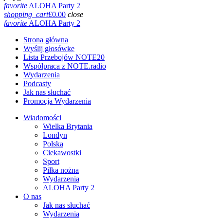
favorite
ALOHA Party 2
shopping_cart
£
0.00
close
favorite
ALOHA Party 2
Strona główna
Wyślij głosówke
Lista Przebojów NOTE20
Współpraca z NOTE.radio
Wydarzenia
Podcasty
Jak nas słuchać
Promocja Wydarzenia
Wiadomości
Wielka Brytania
Londyn
Polska
Ciekawostki
Sport
Piłka nożna
Wydarzenia
ALOHA Party 2
O nas
Jak nas słuchać
Wydarzenia