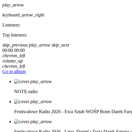
play_arrow
keyboard_arrow_right
Listeners:
Top listeners:
skip_previous
play_arrow
skip_next
00:00
00:00
chevron_left
volume_up
chevron_left
Go to album
play_arrow
NOTE.radio
play_arrow
Festiwalowe Radio 2026 - Ewa Sztab WOŚP Bonn
Darek Far
play_arrow
Festiwalowe Radio 2026 - Lena, Daniel i Tosia
Darek Faryna /