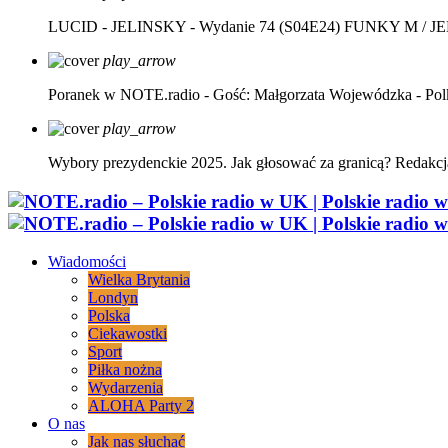
LUCID - JELINSKY - Wydanie 74 (S04E24)
FUNKY M / J
play_arrow
Poranek w NOTE.radio - Gość: Małgorzata Wojewódzka - Pol
play_arrow
Wybory prezydenckie 2025. Jak głosować za granicą?
Redakcj
Wiadomości
Wielka Brytania
Londyn
Polska
Ciekawostki
Sport
Piłka nożna
Wydarzenia
ALOHA Party 2
O nas
Jak nas słuchać