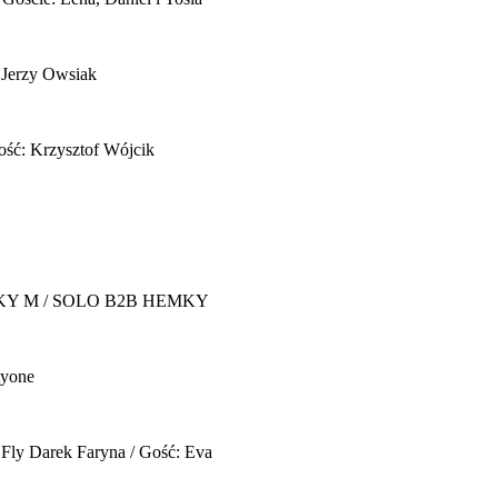
 Jerzy Owsiak
ość: Krzysztof Wójcik
Y M / SOLO B2B HEMKY
yone
 Fly
Darek Faryna / Gość: Eva