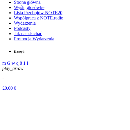
Strona główna
Wyślij głosówke
Lista Przebojów NOTE20
Współpraca z NOTE.radio
Wydarzenia
Podcasty
Jak nas słuchać
Promocja Wydarzenia
Koszyk
play_arrow
-
£
0.00
0