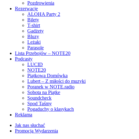
Pozdrowienia
Rezerwacje
ALOHA Party 2
Bilety
T-shirt
Gadżety
Bluzy
Leżaki
Parasole
Lista Przebojów – NOTE20
Podcasty
LUCID
NOTE20
Piątkowa Domówka
Lubert – Z miłości do muzyki
Poranek w NOTE.radio
Sobota na Piątke
Soundcheck
Spod Taśmy
Pogaduchy o klasykach
Reklama
Jak nas słuchać
Promocja Wydarzenia