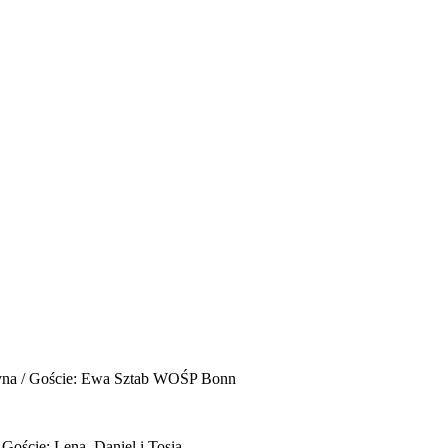
yna / Goście: Ewa Sztab WOŚP Bonn
 Goście: Lena, Daniel i Tosia