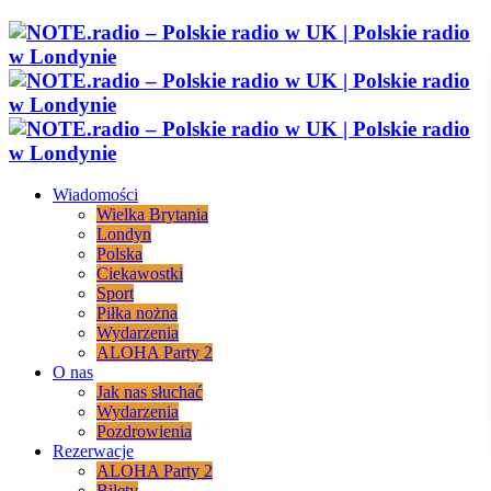
Wiadomości
Wielka Brytania
Londyn
Polska
Ciekawostki
Sport
Piłka nożna
Wydarzenia
ALOHA Party 2
O nas
Jak nas słuchać
Wydarzenia
Pozdrowienia
Rezerwacje
ALOHA Party 2
Bilety