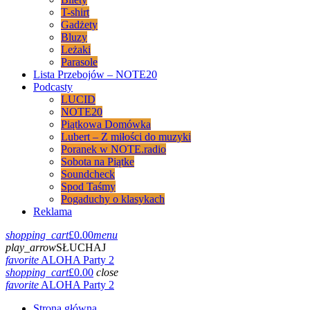
T-shirt
Gadżety
Bluzy
Leżaki
Parasole
Lista Przebojów – NOTE20
Podcasty
LUCID
NOTE20
Piątkowa Domówka
Lubert – Z miłości do muzyki
Poranek w NOTE.radio
Sobota na Piątke
Soundcheck
Spod Taśmy
Pogaduchy o klasykach
Reklama
shopping_cart
£
0.00
menu
play_arrow
SŁUCHAJ
favorite
ALOHA Party 2
shopping_cart
£
0.00
close
favorite
ALOHA Party 2
Strona główna