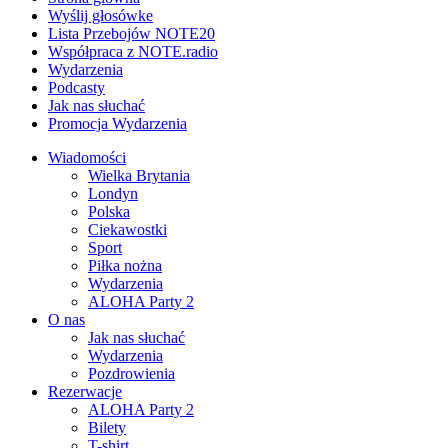
Wyślij głosówke
Lista Przebojów NOTE20
Współpraca z NOTE.radio
Wydarzenia
Podcasty
Jak nas słuchać
Promocja Wydarzenia
Wiadomości
Wielka Brytania
Londyn
Polska
Ciekawostki
Sport
Piłka nożna
Wydarzenia
ALOHA Party 2
O nas
Jak nas słuchać
Wydarzenia
Pozdrowienia
Rezerwacje
ALOHA Party 2
Bilety
T-shirt