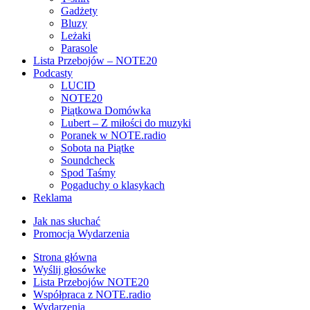
Gadżety
Bluzy
Leżaki
Parasole
Lista Przebojów – NOTE20
Podcasty
LUCID
NOTE20
Piątkowa Domówka
Lubert – Z miłości do muzyki
Poranek w NOTE.radio
Sobota na Piątke
Soundcheck
Spod Taśmy
Pogaduchy o klasykach
Reklama
Jak nas słuchać
Promocja Wydarzenia
Strona główna
Wyślij głosówke
Lista Przebojów NOTE20
Współpraca z NOTE.radio
Wydarzenia