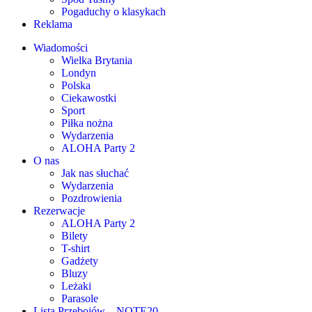
Pogaduchy o klasykach
Reklama
Wiadomości
Wielka Brytania
Londyn
Polska
Ciekawostki
Sport
Piłka nożna
Wydarzenia
ALOHA Party 2
O nas
Jak nas słuchać
Wydarzenia
Pozdrowienia
Rezerwacje
ALOHA Party 2
Bilety
T-shirt
Gadżety
Bluzy
Leżaki
Parasole
Lista Przebojów – NOTE20