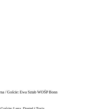
yna / Goście: Ewa Sztab WOŚP Bonn
 Goście: Lena, Daniel i Tosia