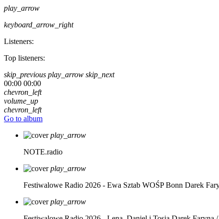
play_arrow
keyboard_arrow_right
Listeners:
Top listeners:
skip_previous
play_arrow
skip_next
00:00
00:00
chevron_left
volume_up
chevron_left
Go to album
play_arrow
NOTE.radio
play_arrow
Festiwalowe Radio 2026 - Ewa Sztab WOŚP Bonn
Darek Far
play_arrow
Festiwalowe Radio 2026 - Lena, Daniel i Tosia
Darek Faryna /