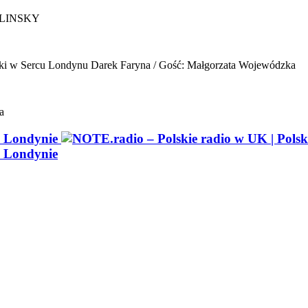
ELINSKY
ki w Sercu Londynu
Darek Faryna / Gość: Małgorzata Wojewódzka
a