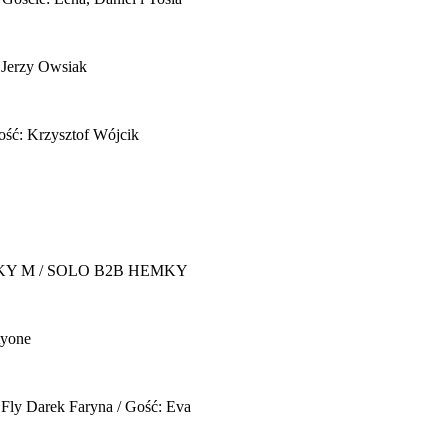
 Jerzy Owsiak
ość: Krzysztof Wójcik
Y M / SOLO B2B HEMKY
yone
 Fly
Darek Faryna / Gość: Eva