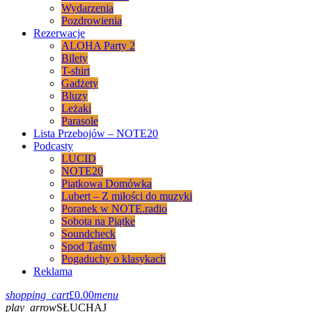
Wydarzenia
Pozdrowienia
Rezerwacje
ALOHA Party 2
Bilety
T-shirt
Gadżety
Bluzy
Leżaki
Parasole
Lista Przebojów – NOTE20
Podcasty
LUCID
NOTE20
Piątkowa Domówka
Lubert – Z miłości do muzyki
Poranek w NOTE.radio
Sobota na Piątke
Soundcheck
Spod Taśmy
Pogaduchy o klasykach
Reklama
shopping_cart
£
0.00
menu
play_arrow
SŁUCHAJ