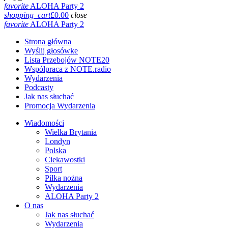
favorite
ALOHA Party 2
shopping_cart
£
0.00
close
favorite
ALOHA Party 2
Strona główna
Wyślij głosówke
Lista Przebojów NOTE20
Współpraca z NOTE.radio
Wydarzenia
Podcasty
Jak nas słuchać
Promocja Wydarzenia
Wiadomości
Wielka Brytania
Londyn
Polska
Ciekawostki
Sport
Piłka nożna
Wydarzenia
ALOHA Party 2
O nas
Jak nas słuchać
Wydarzenia