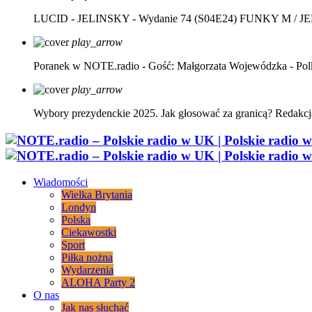
LUCID - JELINSKY - Wydanie 74 (S04E24)
FUNKY M / J
play_arrow
Poranek w NOTE.radio - Gość: Małgorzata Wojewódzka - Pol
play_arrow
Wybory prezydenckie 2025. Jak głosować za granicą?
Redakcj
Wiadomości
Wielka Brytania
Londyn
Polska
Ciekawostki
Sport
Piłka nożna
Wydarzenia
ALOHA Party 2
O nas
Jak nas słuchać