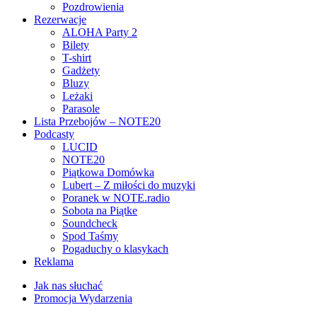
Pozdrowienia
Rezerwacje
ALOHA Party 2
Bilety
T-shirt
Gadżety
Bluzy
Leżaki
Parasole
Lista Przebojów – NOTE20
Podcasty
LUCID
NOTE20
Piątkowa Domówka
Lubert – Z miłości do muzyki
Poranek w NOTE.radio
Sobota na Piątke
Soundcheck
Spod Taśmy
Pogaduchy o klasykach
Reklama
Jak nas słuchać
Promocja Wydarzenia