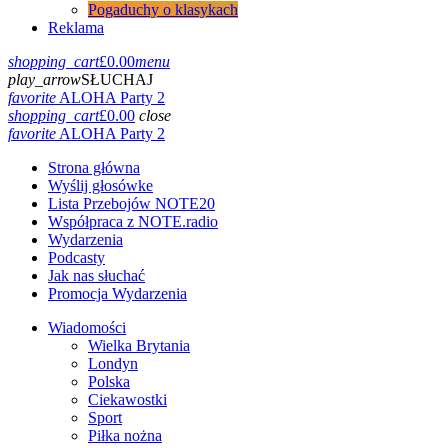
Pogaduchy o klasykach
Reklama
shopping_cart
£
0.00
menu
play_arrow
SŁUCHAJ
favorite
ALOHA Party 2
shopping_cart
£
0.00
close
favorite
ALOHA Party 2
Strona główna
Wyślij głosówke
Lista Przebojów NOTE20
Współpraca z NOTE.radio
Wydarzenia
Podcasty
Jak nas słuchać
Promocja Wydarzenia
Wiadomości
Wielka Brytania
Londyn
Polska
Ciekawostki
Sport
Piłka nożna