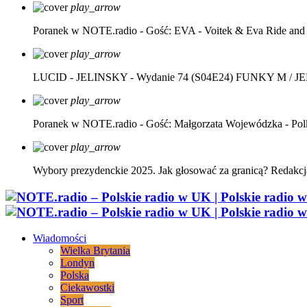
play_arrow
Poranek w NOTE.radio - Gość: EVA - Voitek & Eva Ride and
play_arrow
LUCID - JELINSKY - Wydanie 74 (S04E24)
FUNKY M / J
play_arrow
Poranek w NOTE.radio - Gość: Małgorzata Wojewódzka - Pol
play_arrow
Wybory prezydenckie 2025. Jak głosować za granicą?
Redakcj
Wiadomości
Wielka Brytania
Londyn
Polska
Ciekawostki
Sport