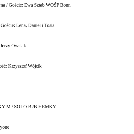
yna / Goście: Ewa Sztab WOŚP Bonn
 Goście: Lena, Daniel i Tosia
 Jerzy Owsiak
ość: Krzysztof Wójcik
Y M / SOLO B2B HEMKY
yone