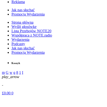
Reklama
Jak nas słuchać
Promocja Wydarzenia
Strona główna
Wyślij głosówke
Lista Przebojów NOTE20
Współpraca z NOTE.radio
Wydarzenia
Podcasty
Jak nas słuchać
Promocja Wydarzenia
Koszyk
play_arrow
-
£
0.00
0