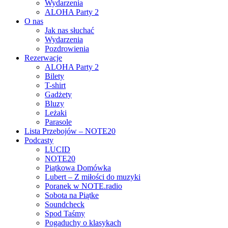
Wydarzenia
ALOHA Party 2
O nas
Jak nas słuchać
Wydarzenia
Pozdrowienia
Rezerwacje
ALOHA Party 2
Bilety
T-shirt
Gadżety
Bluzy
Leżaki
Parasole
Lista Przebojów – NOTE20
Podcasty
LUCID
NOTE20
Piątkowa Domówka
Lubert – Z miłości do muzyki
Poranek w NOTE.radio
Sobota na Piątke
Soundcheck
Spod Taśmy
Pogaduchy o klasykach