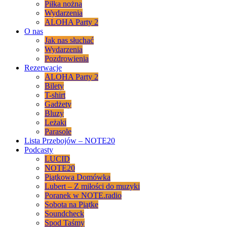
Piłka nożna
Wydarzenia
ALOHA Party 2
O nas
Jak nas słuchać
Wydarzenia
Pozdrowienia
Rezerwacje
ALOHA Party 2
Bilety
T-shirt
Gadżety
Bluzy
Leżaki
Parasole
Lista Przebojów – NOTE20
Podcasty
LUCID
NOTE20
Piątkowa Domówka
Lubert – Z miłości do muzyki
Poranek w NOTE.radio
Sobota na Piątke
Soundcheck
Spod Taśmy