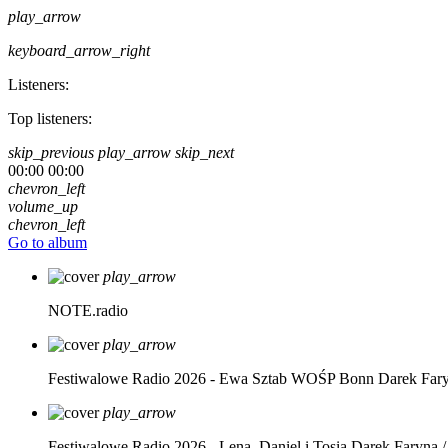
play_arrow
keyboard_arrow_right
Listeners:
Top listeners:
skip_previous
play_arrow
skip_next
00:00
00:00
chevron_left
volume_up
chevron_left
Go to album
play_arrow
NOTE.radio
play_arrow
Festiwalowe Radio 2026 - Ewa Sztab WOŚP Bonn
Darek Far
play_arrow
Festiwalowe Radio 2026 - Lena, Daniel i Tosia
Darek Faryna /