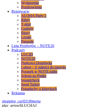
Wydarzenia
Pozdrowienia
Rezerwacje
ALOHA Party 2
Bilety
T-shirt
Gadżety
Bluzy
Leżaki
Parasole
Lista Przebojów – NOTE20
Podcasty
LUCID
NOTE20
Piątkowa Domówka
Lubert – Z miłości do muzyki
Poranek w NOTE.radio
Sobota na Piątke
Soundcheck
Spod Taśmy
Pogaduchy o klasykach
Reklama
shopping_cart
£
0.00
menu
play_arrow
SŁUCHAJ