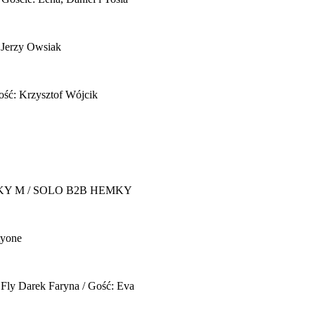
 Jerzy Owsiak
ość: Krzysztof Wójcik
Y M / SOLO B2B HEMKY
yone
 Fly
Darek Faryna / Gość: Eva