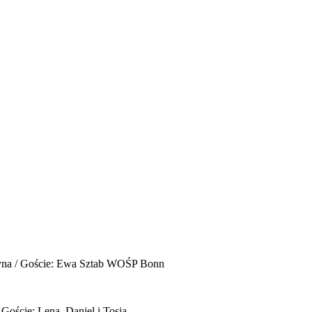
yna / Goście: Ewa Sztab WOŚP Bonn
 Goście: Lena, Daniel i Tosia