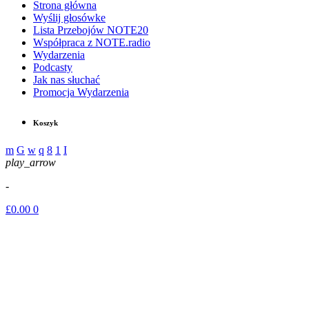
Strona główna
Wyślij głosówke
Lista Przebojów NOTE20
Współpraca z NOTE.radio
Wydarzenia
Podcasty
Jak nas słuchać
Promocja Wydarzenia
Koszyk
play_arrow
-
£
0.00
0