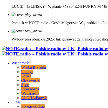
LUCID - JELINSKY - Wydanie 74 (S04E24)
FUNKY M / J
play_arrow
Poranek w NOTE.radio - Gość: Małgorzata Wojewódzka - Pol
play_arrow
Wybory prezydenckie 2025. Jak głosować za granicą?
Redakcj
Wiadomości
Wielka Brytania
Londyn
Polska
Ciekawostki
Sport
Piłka nożna
Wydarzenia
ALOHA Party 2
O nas
Jak nas słuchać