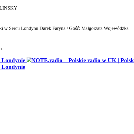
ELINSKY
ki w Sercu Londynu
Darek Faryna / Gość: Małgorzata Wojewódzka
a