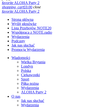
favorite
ALOHA Party 2
shopping_cart
£
0.00
close
favorite
ALOHA Party 2
Strona główna
Wyślij głosówke
Lista Przebojów NOTE20
Współpraca z NOTE.radio
Wydarzenia
Podcasty
Jak nas słuchać
Promocja Wydarzenia
Wiadomości
Wielka Brytania
Londyn
Polska
Ciekawostki
Sport
Piłka nożna
Wydarzenia
ALOHA Party 2
O nas
Jak nas słuchać
Wydarzenia