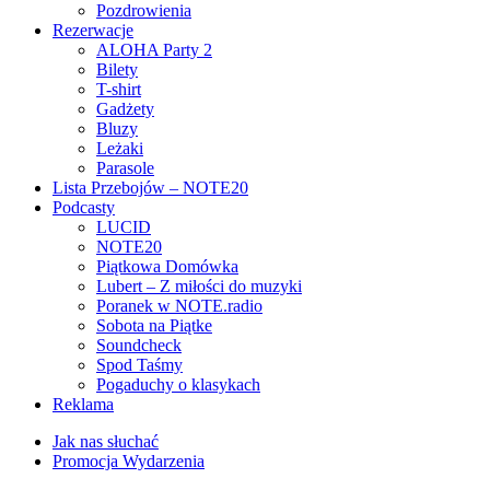
Pozdrowienia
Rezerwacje
ALOHA Party 2
Bilety
T-shirt
Gadżety
Bluzy
Leżaki
Parasole
Lista Przebojów – NOTE20
Podcasty
LUCID
NOTE20
Piątkowa Domówka
Lubert – Z miłości do muzyki
Poranek w NOTE.radio
Sobota na Piątke
Soundcheck
Spod Taśmy
Pogaduchy o klasykach
Reklama
Jak nas słuchać
Promocja Wydarzenia