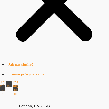
Jak nas słuchać
Promocja Wydarzenia
Fa
Tik
Ins
ceb
tok
tag
oo
ra
k
m
London, ENG, GB