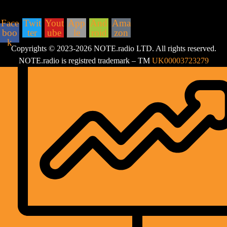
ZNAJDZIESZ NAS:
Face
Twit
Yout
App
And
Ama
boo
ter
ube
le
roid
zon
k
Copyrights © 2023-2026 NOTE.radio LTD. All rights reserved.
NOTE.radio is registred trademark – TM
UK00003723279