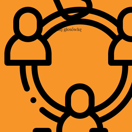
Wyślij głosówkę