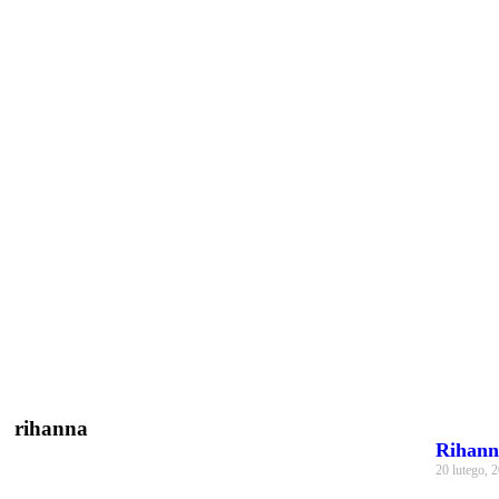
rihanna
Rihann
20 lutego, 