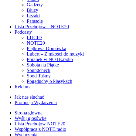
Gadżety
Bluzy
Leżaki
Parasole
Lista Przebojów – NOTE20
Podcasty
LUCID
NOTE20
Piątkowa Domówka
Lubert – Z miłości do muzyki
Poranek w NOTE.radio
Sobota na Piątke
Soundcheck
Spod Taśmy
Pogaduchy o klasykach
Reklama
Jak nas słuchać
Promocja Wydarzenia
Strona główna
Wyślij głosówke
Lista Przebojów NOTE20
Współpraca z NOTE.radio
Wydarzenia