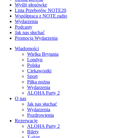
Wyślij głosówke
Lista Przebojów NOTE20
Współpraca z NOTE.radio
Wydarzenia
Podcasty
Jak nas słuchać
Promocja Wydarzenia
Wiadomości
Wielka Brytania
Londyn
Polska
Ciekawostki
Sport
Piłka nożna
Wydarzenia
ALOHA Party 2
O nas
Jak nas słuchać
Wydarzenia
Pozdrowienia
Rezerwacje
ALOHA Party 2
Bilety
T-shirt