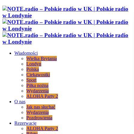
Wiadomości
Wielka Brytania
Londyn
Polska
Ciekawostki
Sport
Piłka nożna
Wydarzenia
ALOHA Party 2
O nas
Jak nas słuchać
Wydarzenia
Pozdrowienia
Rezerwacje
ALOHA Party 2
Bilety