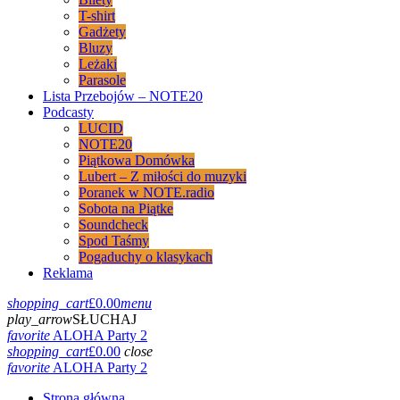
T-shirt
Gadżety
Bluzy
Leżaki
Parasole
Lista Przebojów – NOTE20
Podcasty
LUCID
NOTE20
Piątkowa Domówka
Lubert – Z miłości do muzyki
Poranek w NOTE.radio
Sobota na Piątke
Soundcheck
Spod Taśmy
Pogaduchy o klasykach
Reklama
shopping_cart
£
0.00
menu
play_arrow
SŁUCHAJ
favorite
ALOHA Party 2
shopping_cart
£
0.00
close
favorite
ALOHA Party 2
Strona główna