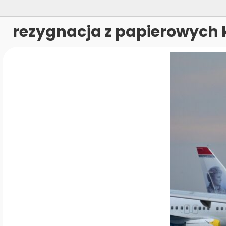
rezygnacja z papierowych