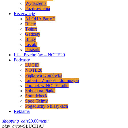
Wydarzenia
Pozdrowienia
Rezerwacje
ALOHA Party 2
Bilety
T-shirt
Gadżety
Bluzy
Leżaki
Parasole
Lista Przebojów – NOTE20
Podcasty
LUCID
NOTE20
Piątkowa Domówka
Lubert – Z miłości do muzyki
Poranek w NOTE.radio
Sobota na Piątke
Soundcheck
Spod Taśmy
Pogaduchy o klasykach
Reklama
shopping_cart
£
0.00
menu
play_arrow
SŁUCHAJ