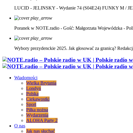
LUCID - JELINSKY - Wydanie 74 (S04E24)
FUNKY M / J
play_arrow
Poranek w NOTE.radio - Gość: Małgorzata Wojewódzka - Pol
play_arrow
Wybory prezydenckie 2025. Jak głosować za granicą?
Redakcj
Wiadomości
Wielka Brytania
Londyn
Polska
Ciekawostki
Sport
Piłka nożna
Wydarzenia
ALOHA Party 2
O nas
Jak nas słuchać