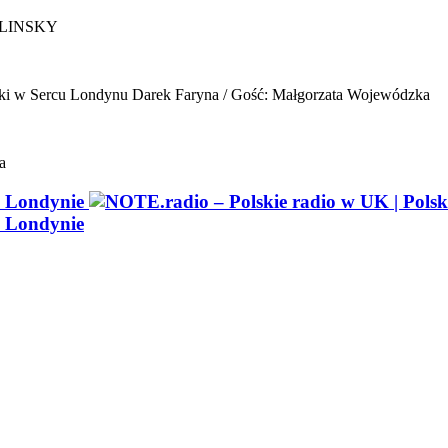
ELINSKY
ki w Sercu Londynu
Darek Faryna / Gość: Małgorzata Wojewódzka
a