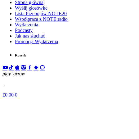
Strona główna
Wyślij głosówke
Lista Przebojów NOTE20
Współpraca z NOTE.radio
Wydarzenia
Podcasty
Jak nas słuchać
Promocja Wydarzenia
Koszyk
play_arrow
-
£
0.00
0