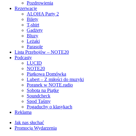
Pozdrowienia
Rezerwacje
ALOHA Party 2
Bilety
T-shirt
Gadżety
Bluzy
Leżaki
Parasole
Lista Przebojów – NOTE20
Podcasty
LUCID
NOTE20
Piątkowa Domówka
Lubert – Z miłości do muzyki
Poranek w NOTE.radio
Sobota na Piątke
Soundcheck
Spod Taśmy
Pogaduchy o klasykach
Reklama
Jak nas słuchać
Promocja Wydarzenia