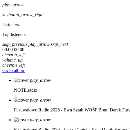
play_arrow
keyboard_arrow_right
Listeners:
Top listeners:
skip_previous
play_arrow
skip_next
00:00
00:00
chevron_left
volume_up
chevron_left
Go to album
play_arrow
NOTE.radio
play_arrow
Festiwalowe Radio 2026 - Ewa Sztab WOŚP Bonn
Darek Far
play_arrow
Festiwalowe Radio 2026 - Lena, Daniel i Tosia
Darek Faryna /