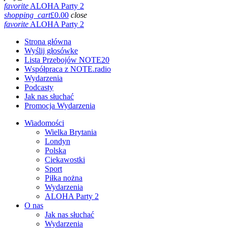
favorite
ALOHA Party 2
shopping_cart
£
0.00
close
favorite
ALOHA Party 2
Strona główna
Wyślij głosówke
Lista Przebojów NOTE20
Współpraca z NOTE.radio
Wydarzenia
Podcasty
Jak nas słuchać
Promocja Wydarzenia
Wiadomości
Wielka Brytania
Londyn
Polska
Ciekawostki
Sport
Piłka nożna
Wydarzenia
ALOHA Party 2
O nas
Jak nas słuchać
Wydarzenia