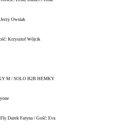
 Jerzy Owsiak
ość: Krzysztof Wójcik
Y M / SOLO B2B HEMKY
yone
 Fly
Darek Faryna / Gość: Eva