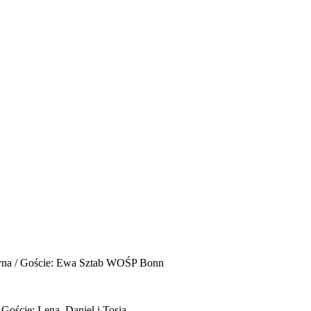
yna / Goście: Ewa Sztab WOŚP Bonn
 Goście: Lena, Daniel i Tosia