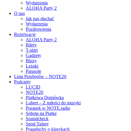
Wydarzenia
ALOHA Party 2
O nas
Jak nas słuchać
Wydarzenia
Pozdrowienia
Rezerwacje
ALOHA Party 2
Bilety
T-shirt
Gadżety
Bluzy
Leżaki
Parasole
Lista Przebojów – NOTE20
Podcasty
LUCID
NOTE20
Piątkowa Domówka
Lubert – Z miłości do muzyki
Poranek w NOTE.radio
Sobota na Piątke
Soundcheck
Spod Taśmy
Pogaduchy o klasykach