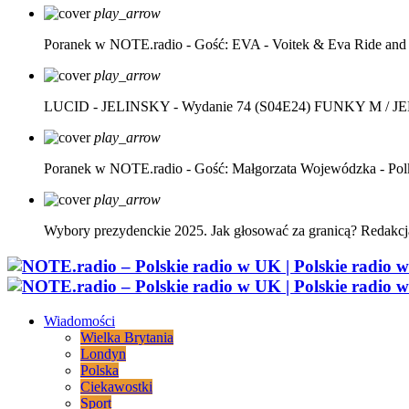
play_arrow
Poranek w NOTE.radio - Gość: EVA - Voitek & Eva Ride and
play_arrow
LUCID - JELINSKY - Wydanie 74 (S04E24)
FUNKY M / J
play_arrow
Poranek w NOTE.radio - Gość: Małgorzata Wojewódzka - Pol
play_arrow
Wybory prezydenckie 2025. Jak głosować za granicą?
Redakcj
Wiadomości
Wielka Brytania
Londyn
Polska
Ciekawostki
Sport