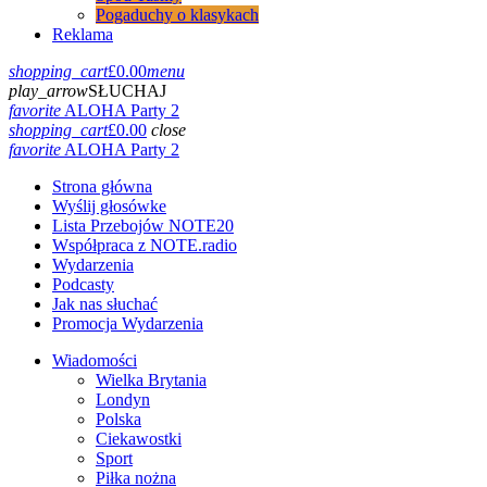
Pogaduchy o klasykach
Reklama
shopping_cart
£
0.00
menu
play_arrow
SŁUCHAJ
favorite
ALOHA Party 2
shopping_cart
£
0.00
close
favorite
ALOHA Party 2
Strona główna
Wyślij głosówke
Lista Przebojów NOTE20
Współpraca z NOTE.radio
Wydarzenia
Podcasty
Jak nas słuchać
Promocja Wydarzenia
Wiadomości
Wielka Brytania
Londyn
Polska
Ciekawostki
Sport
Piłka nożna