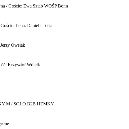
yna / Goście: Ewa Sztab WOŚP Bonn
 Goście: Lena, Daniel i Tosia
 Jerzy Owsiak
ość: Krzysztof Wójcik
Y M / SOLO B2B HEMKY
yone