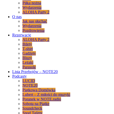
Piłka nożna
Wydarzenia
ALOHA Party 2
O nas
Jak nas słuchać
Wydarzenia
Pozdrowienia
Rezerwacje
ALOHA Party 2
Bilety
T-shirt
Gadżety
Bluzy
Leżaki
Parasole
Lista Przebojów – NOTE20
Podcasty
LUCID
NOTE20
Piątkowa Domówka
Lubert – Z miłości do muzyki
Poranek w NOTE.radio
Sobota na Piątke
Soundcheck
Spod Taśmy