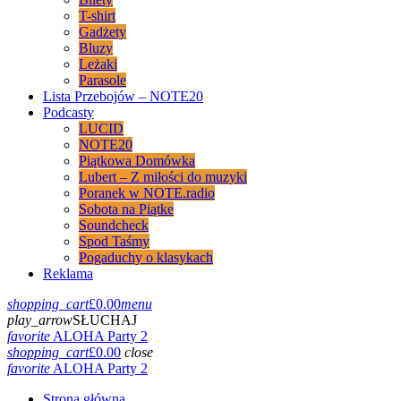
T-shirt
Gadżety
Bluzy
Leżaki
Parasole
Lista Przebojów – NOTE20
Podcasty
LUCID
NOTE20
Piątkowa Domówka
Lubert – Z miłości do muzyki
Poranek w NOTE.radio
Sobota na Piątke
Soundcheck
Spod Taśmy
Pogaduchy o klasykach
Reklama
shopping_cart
£
0.00
menu
play_arrow
SŁUCHAJ
favorite
ALOHA Party 2
shopping_cart
£
0.00
close
favorite
ALOHA Party 2
Strona główna