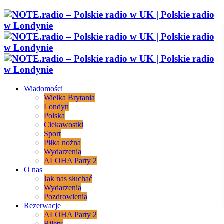
Wiadomości
Wielka Brytania
Londyn
Polska
Ciekawostki
Sport
Piłka nożna
Wydarzenia
ALOHA Party 2
O nas
Jak nas słuchać
Wydarzenia
Pozdrowienia
Rezerwacje
ALOHA Party 2
Bilety