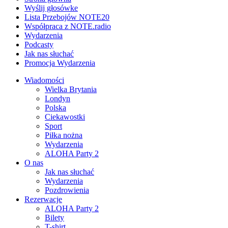
Wyślij głosówke
Lista Przebojów NOTE20
Współpraca z NOTE.radio
Wydarzenia
Podcasty
Jak nas słuchać
Promocja Wydarzenia
Wiadomości
Wielka Brytania
Londyn
Polska
Ciekawostki
Sport
Piłka nożna
Wydarzenia
ALOHA Party 2
O nas
Jak nas słuchać
Wydarzenia
Pozdrowienia
Rezerwacje
ALOHA Party 2
Bilety
T-shirt