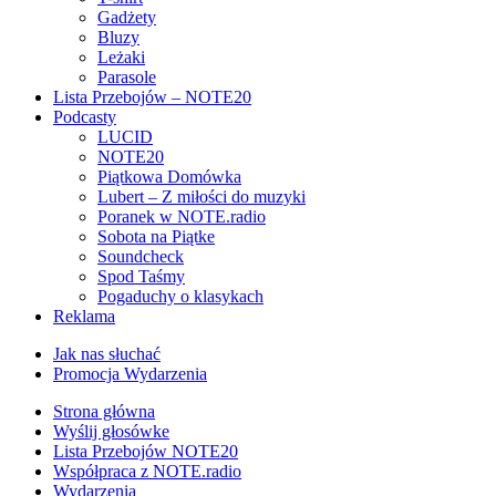
Gadżety
Bluzy
Leżaki
Parasole
Lista Przebojów – NOTE20
Podcasty
LUCID
NOTE20
Piątkowa Domówka
Lubert – Z miłości do muzyki
Poranek w NOTE.radio
Sobota na Piątke
Soundcheck
Spod Taśmy
Pogaduchy o klasykach
Reklama
Jak nas słuchać
Promocja Wydarzenia
Strona główna
Wyślij głosówke
Lista Przebojów NOTE20
Współpraca z NOTE.radio
Wydarzenia