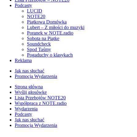
Podcasty
LUCID
NOTE20
Piątkowa Domówka
Lubert – Z miłości do muzyki
Poranek w NOTE.radio
Sobota na Piątke
Soundcheck
Spod Taśmy
Pogaduchy o klasykach
Reklama
Jak nas słuchać
Promocja Wydarzenia
Strona główna
Wyślij głosówke
Lista Przebojów NOTE20
Współpraca z NOTE.radio
Wydarzenia
Podcasty
Jak nas słuchać
Promocja Wydarzenia