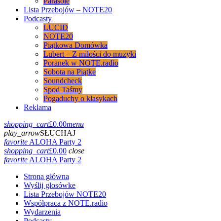
Parasole
Lista Przebojów – NOTE20
Podcasty
LUCID
NOTE20
Piątkowa Domówka
Lubert – Z miłości do muzyki
Poranek w NOTE.radio
Sobota na Piątke
Soundcheck
Spod Taśmy
Pogaduchy o klasykach
Reklama
shopping_cart
£
0.00
menu
play_arrow
SŁUCHAJ
favorite
ALOHA Party 2
shopping_cart
£
0.00
close
favorite
ALOHA Party 2
Strona główna
Wyślij głosówke
Lista Przebojów NOTE20
Współpraca z NOTE.radio
Wydarzenia
Podcasty