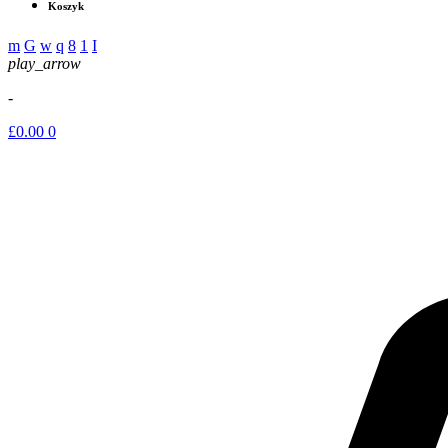
Koszyk
play_arrow
-
£
0.00
0