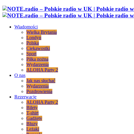
Wiadomości
Wielka Brytania
Londyn
Polska
Ciekawostki
Sport
Piłka nożna
Wydarzenia
ALOHA Party 2
O nas
Jak nas słuchać
Wydarzenia
Pozdrowienia
Rezerwacje
ALOHA Party 2
Bilety
T-shirt
Gadżety
Bluzy
Leżaki