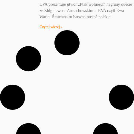
EVA prezentuje utwór „Ptak wolności” nagrany duecie
ze Zbigniewem Zamachowskim. EVA czyli Ewa
Warta- Śmietana to barwna postać polskiej
Czytaj więcej »