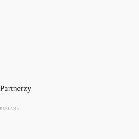
FESTIWALOWE RADIO 2026
Festiwalowe Radio 2026 – Ewa Sztab WOŚP Bonn
today
31 LIPCA, 2026
11
Partnerzy