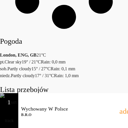
Pogoda
London, ENG, GB
21°C
pt.
Clear sky
19° / 21°C
Rain: 0,0 mm
sob.
Partly cloudy
15° / 27°C
Rain: 0,1 mm
niedz.
Partly cloudy
17° / 31°C
Rain: 1,0 mm
Lista przebojów
1
Wychowany W Polsce
ad
B.R.O