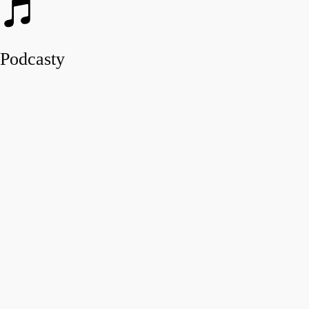
Podcasty
play_arro