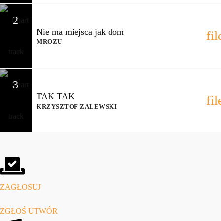
2
Nie ma miejsca jak dom
fi
MROZU
3
TAK TAK
fi
KRZYSZTOF ZALEWSKI
ZAGŁOSUJ
ZGŁOŚ UTWÓR