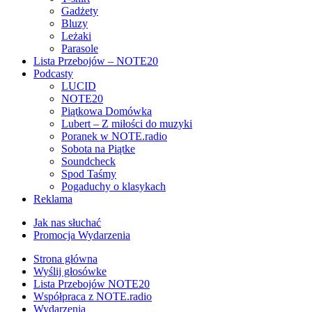
Gadżety
Bluzy
Leżaki
Parasole
Lista Przebojów – NOTE20
Podcasty
LUCID
NOTE20
Piątkowa Domówka
Lubert – Z miłości do muzyki
Poranek w NOTE.radio
Sobota na Piątke
Soundcheck
Spod Taśmy
Pogaduchy o klasykach
Reklama
Jak nas słuchać
Promocja Wydarzenia
Strona główna
Wyślij głosówke
Lista Przebojów NOTE20
Współpraca z NOTE.radio
Wydarzenia