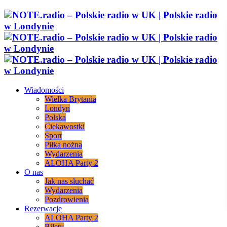
Wiadomości
Wielka Brytania
Londyn
Polska
Ciekawostki
Sport
Piłka nożna
Wydarzenia
ALOHA Party 2
O nas
Jak nas słuchać
Wydarzenia
Pozdrowienia
Rezerwacje
ALOHA Party 2
Bilety