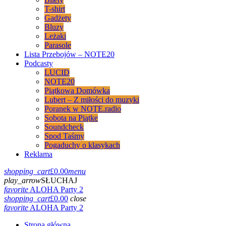
T-shirt
Gadżety
Bluzy
Leżaki
Parasole
Lista Przebojów – NOTE20
Podcasty
LUCID
NOTE20
Piątkowa Domówka
Lubert – Z miłości do muzyki
Poranek w NOTE.radio
Sobota na Piątke
Soundcheck
Spod Taśmy
Pogaduchy o klasykach
Reklama
shopping_cart
£
0.00
menu
play_arrow
SŁUCHAJ
favorite
ALOHA Party 2
shopping_cart
£
0.00
close
favorite
ALOHA Party 2
Strona główna