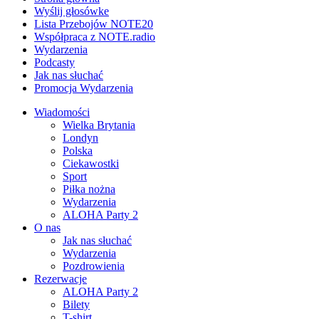
Wyślij głosówke
Lista Przebojów NOTE20
Współpraca z NOTE.radio
Wydarzenia
Podcasty
Jak nas słuchać
Promocja Wydarzenia
Wiadomości
Wielka Brytania
Londyn
Polska
Ciekawostki
Sport
Piłka nożna
Wydarzenia
ALOHA Party 2
O nas
Jak nas słuchać
Wydarzenia
Pozdrowienia
Rezerwacje
ALOHA Party 2
Bilety
T-shirt