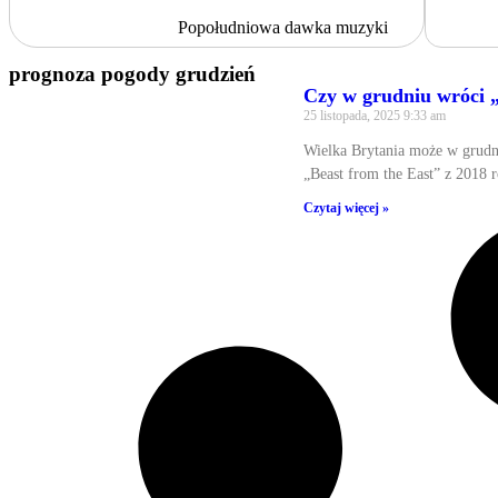
Popołudniowa dawka muzyki
prognoza pogody grudzień
Czy w grudniu wróci „
25 listopada, 2025
9:33 am
Wielka Brytania może w grudn
„Beast from the East” z 2018 
Czytaj więcej »