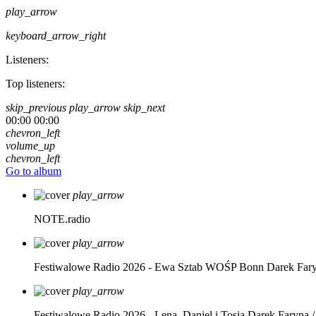
play_arrow
keyboard_arrow_right
Listeners:
Top listeners:
skip_previous
play_arrow
skip_next
00:00
00:00
chevron_left
volume_up
chevron_left
Go to album
play_arrow
NOTE.radio
play_arrow
Festiwalowe Radio 2026 - Ewa Sztab WOŚP Bonn
Darek Far
play_arrow
Festiwalowe Radio 2026 - Lena, Daniel i Tosia
Darek Faryna /