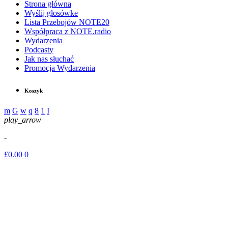
Strona główna
Wyślij głosówke
Lista Przebojów NOTE20
Współpraca z NOTE.radio
Wydarzenia
Podcasty
Jak nas słuchać
Promocja Wydarzenia
Koszyk
play_arrow
-
£
0.00
0