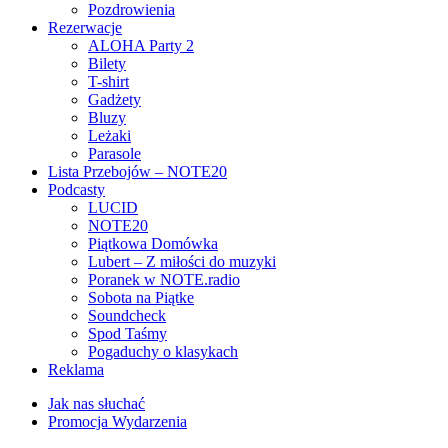
Pozdrowienia
Rezerwacje
ALOHA Party 2
Bilety
T-shirt
Gadżety
Bluzy
Leżaki
Parasole
Lista Przebojów – NOTE20
Podcasty
LUCID
NOTE20
Piątkowa Domówka
Lubert – Z miłości do muzyki
Poranek w NOTE.radio
Sobota na Piątke
Soundcheck
Spod Taśmy
Pogaduchy o klasykach
Reklama
Jak nas słuchać
Promocja Wydarzenia