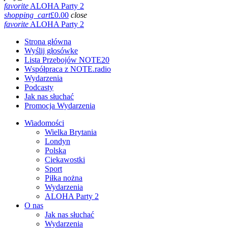
favorite
ALOHA Party 2
shopping_cart
£
0.00
close
favorite
ALOHA Party 2
Strona główna
Wyślij głosówke
Lista Przebojów NOTE20
Współpraca z NOTE.radio
Wydarzenia
Podcasty
Jak nas słuchać
Promocja Wydarzenia
Wiadomości
Wielka Brytania
Londyn
Polska
Ciekawostki
Sport
Piłka nożna
Wydarzenia
ALOHA Party 2
O nas
Jak nas słuchać
Wydarzenia