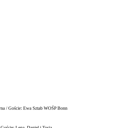
yna / Goście: Ewa Sztab WOŚP Bonn
 Goście: Lena, Daniel i Tosia