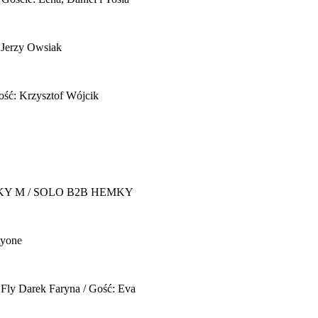
 Jerzy Owsiak
ość: Krzysztof Wójcik
Y M / SOLO B2B HEMKY
yone
 Fly
Darek Faryna / Gość: Eva