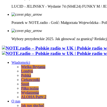
LUCID - JELINSKY - Wydanie 74 (S04E24)
FUNKY M / J
play_arrow
Poranek w NOTE.radio - Gość: Małgorzata Wojewódzka - Pol
play_arrow
Wybory prezydenckie 2025. Jak głosować za granicą?
Redakcj
Wiadomości
Wielka Brytania
Londyn
Polska
Ciekawostki
Sport
Piłka nożna
Wydarzenia
ALOHA Party 2
O nas
Jak nas słuchać