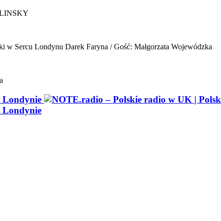
ELINSKY
ki w Sercu Londynu
Darek Faryna / Gość: Małgorzata Wojewódzka
a