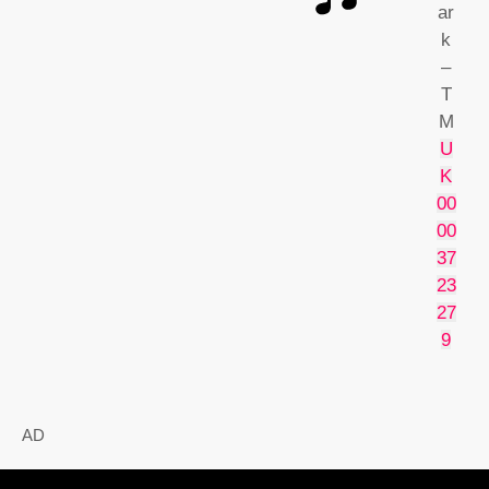
ar
k
–
T
M
U
K
00
00
37
23
27
9
AD