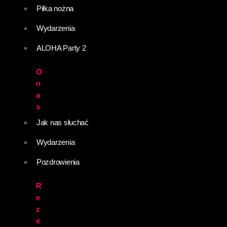
Piłka nożna
Wydarzenia
ALOHA Party 2
O
n
a
s
Jak nas słuchać
Wydarzenia
Pozdrowienia
R
e
z
e