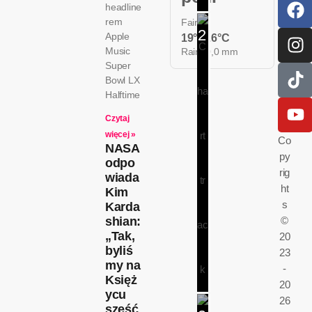
headline
ol
rem
Fair
s
2
Apple
c
19° / 26°C
Music
e
Rain: 0,0 mm
Super
Bowl LX
Halftime
Czytaj
N
więcej »
Co
i
NASA
M
file_down
py
ro
e
odpo
z
rig
m
u
wiada
a
ht
Kim
m
s
Karda
i
shian:
©
e
„Tak,
20
j
byliś
23
s
my na
-
c
Księż
20
a
ycu
j
26
sześć