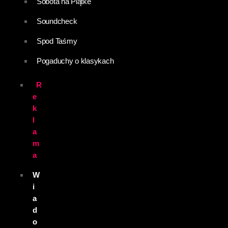
Sobota na Piątke
Soundcheck
Spod Taśmy
Pogaduchy o klasykach
R
e
k
l
a
m
a
W
i
a
d
o