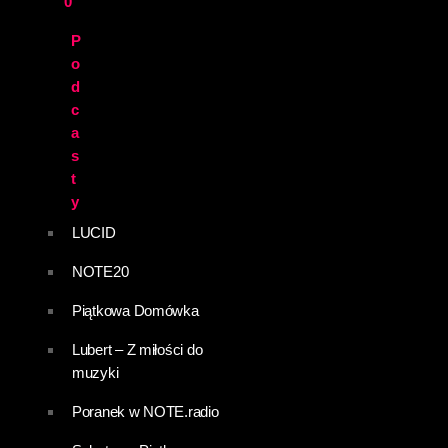
0
P
o
d
c
a
s
t
y
LUCID
NOTE20
Piątkowa Domówka
Lubert – Z miłości do
muzyki
Poranek w NOTE.radio