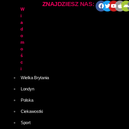
ZNAJDZIESZ NAS:
W
i
a
d
o
m
o
ś
c
i
Wielka Brytania
Londyn
Polska
Ciekawostki
Sport