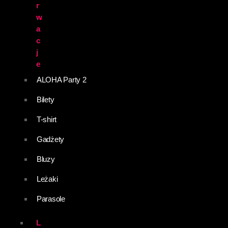
r
w
a
c
j
e
ALOHA Party 2
Bilety
T-shirt
Gadżety
Bluzy
Leżaki
Parasole
L