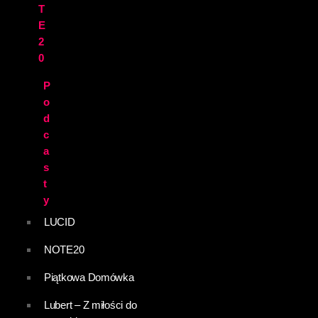
T
E
2
0
P
o
d
c
a
s
t
y
LUCID
NOTE20
Piątkowa Domówka
Lubert – Z miłości do