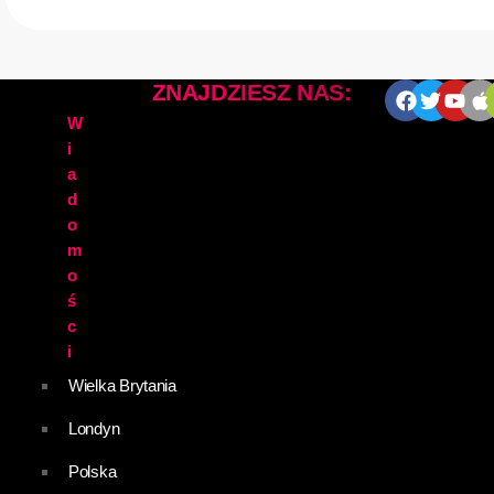
ZNAJDZIESZ NAS:
W
i
a
d
o
m
o
ś
c
i
Wielka Brytania
Londyn
Polska