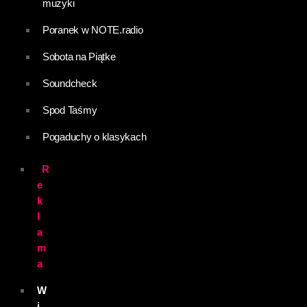
muzyki
Poranek w NOTE.radio
Sobota na Piątke
Soundcheck
Spod Taśmy
Pogaduchy o klasykach
R
e
k
l
a
m
a
W
i