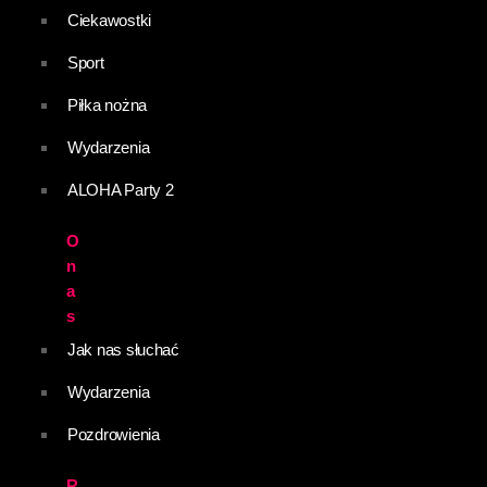
Ciekawostki
Sport
Piłka nożna
Wydarzenia
ALOHA Party 2
O
n
a
s
Jak nas słuchać
Wydarzenia
Pozdrowienia
R