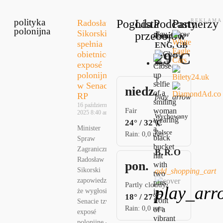
polityka
Pogoda
Lista
Podcasty
Partnerzy
Radosław
polonijna
Sikorski
przebojów
play_arrow
London,
spełnia
ENG, GB
29°C
obietnicę:
exposé
polonijne
1
w Senacie
niedz.
RP
play_arrow
16 października,
Fair
2025
8:40 am
Wychowany
24° / 32°C
W
Minister
Polsce
Rain: 0,0 mm
Spraw
Zagranicznych
B.R.O
Radosław
pon.
Sikorski
add_shopping_cart
zapowiedział,
Partly cloudy
play_arr
że wygłosi w
18° / 27°C
Senacie tzw.
Rain: 0,0 mm
exposé
polonijne –