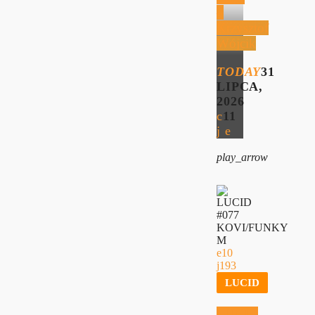
–
Krzysztof
Wójcik
TODAY
31
LIPCA,
2026
11
play_arrow
10
193
LUCID
LUCID