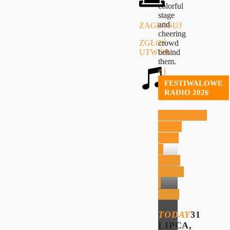
ZAGŁOSUJ
ZGŁOŚ
UTWÓR
FESTIWALOWE
RADIO 2026
Festiwalowe
Radio
2026
–
Lena,
Daniel
i
Tosia
TODAY
31
LIPCA,