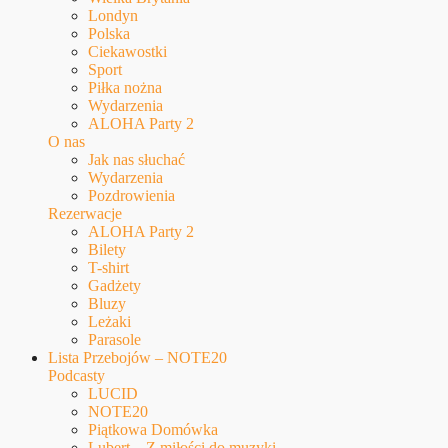
Londyn
Polska
Ciekawostki
Sport
Piłka nożna
Wydarzenia
ALOHA Party 2
O nas
Jak nas słuchać
Wydarzenia
Pozdrowienia
Rezerwacje
ALOHA Party 2
Bilety
T-shirt
Gadżety
Bluzy
Leżaki
Parasole
Lista Przebojów – NOTE20
Podcasty
LUCID
NOTE20
Piątkowa Domówka
Lubert – Z miłości do muzyki