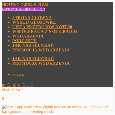
SHOPPING_CART
£
0.00
CLOSE
FAVORITE
ALOHA PARTY 2
STRONA GŁÓWNA
WYŚLIJ GŁOSÓWKE
LISTA PRZEBOJÓW NOTE20
WSPÓŁPRACA Z NOTE.RADIO
WYDARZENIA
PODCASTY
JAK NAS SŁUCHAĆ
PROMOCJA WYDARZENIA
JAK NAS SŁUCHAĆ
PROMOCJA WYDARZENIA
KOSZYK
PLAY_ARROW