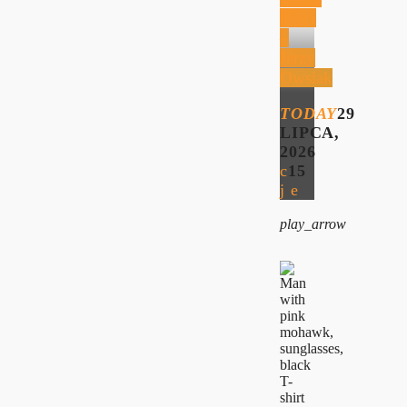
2026
–
Jerzy
Owsiak
TODAY
29
LIPCA,
2026
15
play_arrow