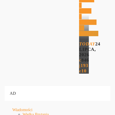
–
KOVI
–
Wydanie
77
(S04E27)
TODAY
24
LIPCA,
2026
846
193
10
AD
Wiadomości
Wielka Brytania