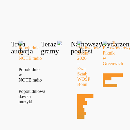
Trwa
Teraz
Najnowszy
Wydarzen
audycja
gramy
podkast
Popołudnie
w
Planszówkowy
Piknik
NOTE.radio
w
Greenwich
Popołudniowa
dawka
Festiwalowe
Radio
muzyki
2026 –
Ewa
Sztab
WOŚP
Bonn