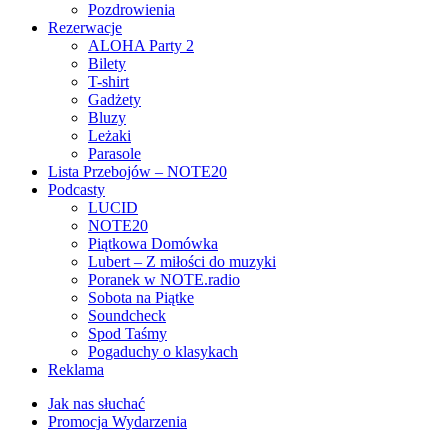
Pozdrowienia
Rezerwacje
ALOHA Party 2
Bilety
T-shirt
Gadżety
Bluzy
Leżaki
Parasole
Lista Przebojów – NOTE20
Podcasty
LUCID
NOTE20
Piątkowa Domówka
Lubert – Z miłości do muzyki
Poranek w NOTE.radio
Sobota na Piątke
Soundcheck
Spod Taśmy
Pogaduchy o klasykach
Reklama
Jak nas słuchać
Promocja Wydarzenia