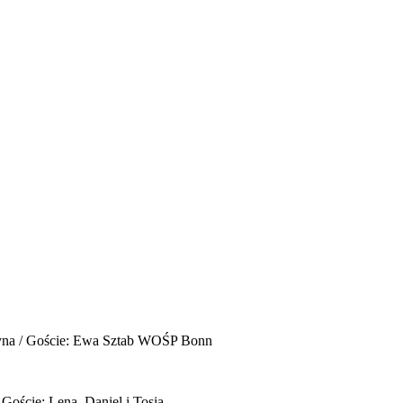
yna / Goście: Ewa Sztab WOŚP Bonn
 Goście: Lena, Daniel i Tosia