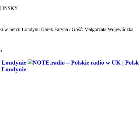
ELINSKY
ki w Sercu Londynu
Darek Faryna / Gość: Małgorzata Wojewódzka
a