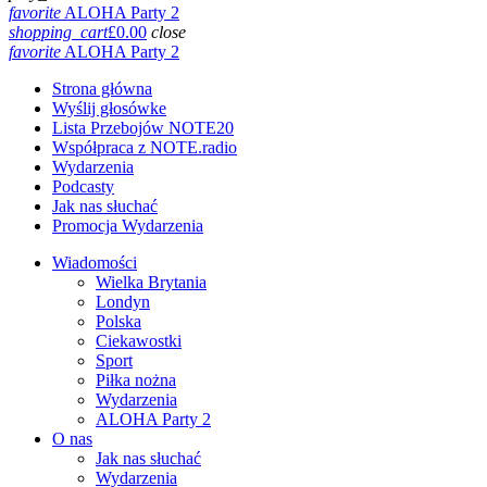
favorite
ALOHA Party 2
shopping_cart
£
0.00
close
favorite
ALOHA Party 2
Strona główna
Wyślij głosówke
Lista Przebojów NOTE20
Współpraca z NOTE.radio
Wydarzenia
Podcasty
Jak nas słuchać
Promocja Wydarzenia
Wiadomości
Wielka Brytania
Londyn
Polska
Ciekawostki
Sport
Piłka nożna
Wydarzenia
ALOHA Party 2
O nas
Jak nas słuchać
Wydarzenia