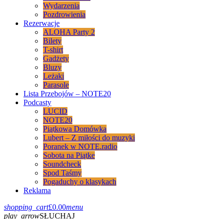
Wydarzenia
Pozdrowienia
Rezerwacje
ALOHA Party 2
Bilety
T-shirt
Gadżety
Bluzy
Leżaki
Parasole
Lista Przebojów – NOTE20
Podcasty
LUCID
NOTE20
Piątkowa Domówka
Lubert – Z miłości do muzyki
Poranek w NOTE.radio
Sobota na Piątke
Soundcheck
Spod Taśmy
Pogaduchy o klasykach
Reklama
shopping_cart
£
0.00
menu
play_arrow
SŁUCHAJ