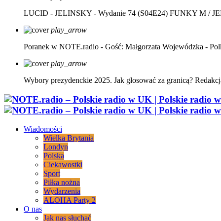
LUCID - JELINSKY - Wydanie 74 (S04E24)
FUNKY M / J
play_arrow
Poranek w NOTE.radio - Gość: Małgorzata Wojewódzka - Pol
play_arrow
Wybory prezydenckie 2025. Jak głosować za granicą?
Redakcj
Wiadomości
Wielka Brytania
Londyn
Polska
Ciekawostki
Sport
Piłka nożna
Wydarzenia
ALOHA Party 2
O nas
Jak nas słuchać