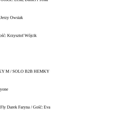
 Jerzy Owsiak
ość: Krzysztof Wójcik
Y M / SOLO B2B HEMKY
yone
 Fly
Darek Faryna / Gość: Eva