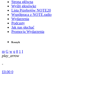
Strona główna
Wyślij głosówke
Lista Przebojów NOTE20
Współpraca z NOTE.radio
Wydarzenia
Podcasty
Jak nas słuchać
Promocja Wydarzenia
Koszyk
play_arrow
-
£
0.00
0