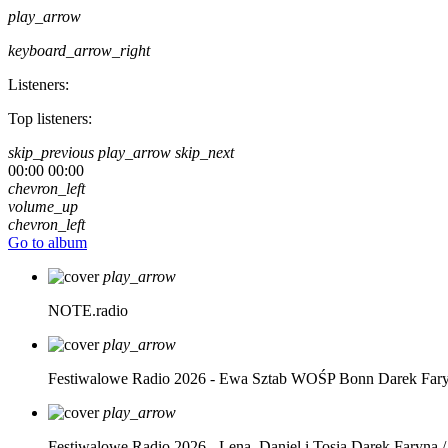
play_arrow
keyboard_arrow_right
Listeners:
Top listeners:
skip_previous
play_arrow
skip_next
00:00
00:00
chevron_left
volume_up
chevron_left
Go to album
play_arrow
NOTE.radio
play_arrow
Festiwalowe Radio 2026 - Ewa Sztab WOŚP Bonn
Darek Far
play_arrow
Festiwalowe Radio 2026 - Lena, Daniel i Tosia
Darek Faryna /