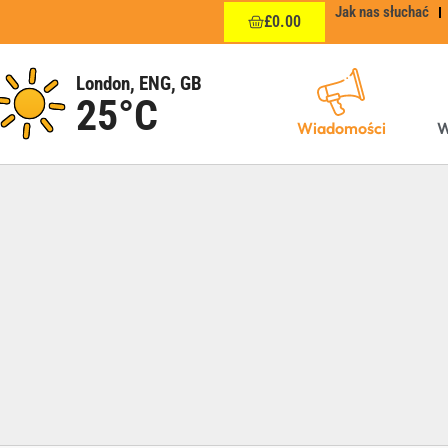
Jak nas słuchać
£
0.00
London, ENG, GB
25°C
Wiadomości
W