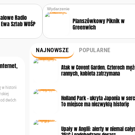
Wydarzenie
walowe Radio
Planszówkowy Piknik w
 Ewa Sztab WOŚP
Greenwich
NAJNOWSZE
POPULARNE
nternet,
Atak w Covent Garden. Czterech męż
rannych, kobieta zatrzymana
w historii
mskiej
Holland Park – ukryta Japonia w ser
u od dwóch
To miejsce ma niezwykłą historię
Upały w Anglii: alerty w niemal cały
35°C i nadchodzący deszcz