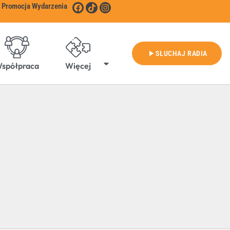
Promocja Wydarzenia
play_arrow
SŁUCHAJ RADIA
spółpraca
Więcej