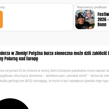
amy
Najnowszy podkast
Festi
2026 –
Bonn
derza w Ziemię! Potężna burza słoneczna może dziś zakłócić i
rzę Polarną nad Europę
na od ponad 20 lat zmierza w stronę Ziemi Dzisiejsze popołudnie może zapisać się 
jątkowo silna burza słoneczna – określana jako „cannibal storm” – dotrze do zie
służby geologiczne (BGS) ostrzegają, że może to być największe zjawisko tego typ