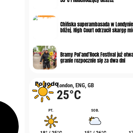
Chińska superambasada w Londynie
bliżej. High Court odrzucił skargę 
Bramy Pol’and’Rock Festival już otwa
granie rozpocznie się za dwa dni
Pogoda
London, ENG, GB
25°C
PT.
SOB.
18° / 25°C
15° / 26°C
17