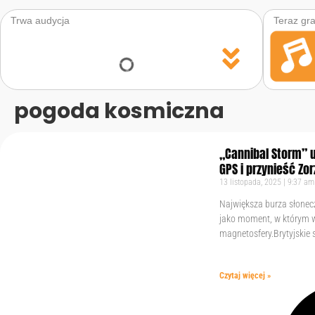
Trwa audycja
Teraz gr
data_usage
data_usage
pogoda kosmiczna
„Cannibal Storm” u
GPS i przynieść Zo
13 listopada, 2025
9:37 am
Największa burza słonecz
jako moment, w którym wy
magnetosfery.Brytyjskie 
Czytaj więcej »