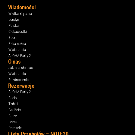
Wiadomości
Wielka Brytania
Londyn
Polska
Ciekawostki
Sport
Piłka nożna
Wydarzenia
ALOHA Party 2
O nas
Jak nas słuchać
Wydarzenia
Pozdrowienia
Rezerwacje
ALOHA Party 2
Bilety
T-shirt
Gadżety
Bluzy
Leżaki
Parasole
Lista Przebojów – NOTE20