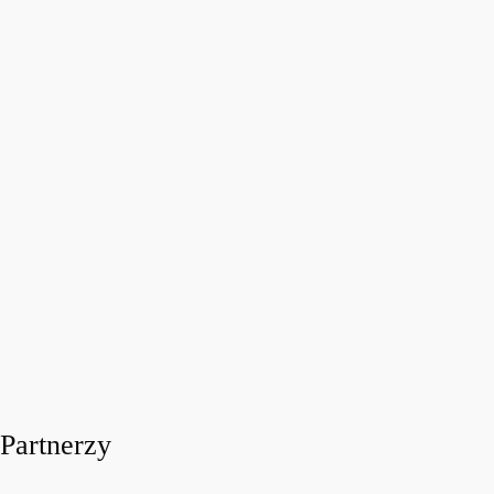
FESTIWALOWE RADIO 2026
Festiwalowe Radio 2026 – Ewa Sztab WOŚP Bonn
today
31 LIPCA, 2026
11
Partnerzy