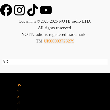
NOTE.radio LTD.
Copyrights © 2023-2026
All rights reserved.
NOTE.radio is registered trademark –
TM
UK00003723279
AD
ZNAJDZIESZ
W
NAS:
i
a
d
o