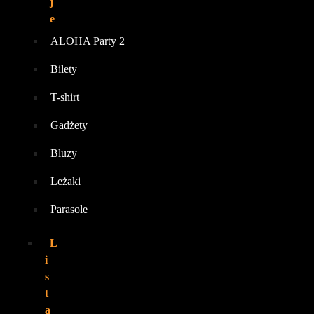
j
e
ALOHA Party 2
Bilety
T-shirt
Gadżety
Bluzy
Leżaki
Parasole
L
i
s
t
a