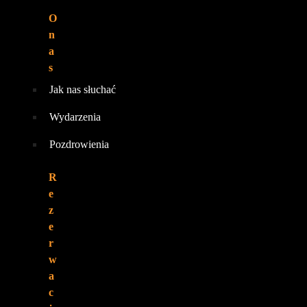
O
n
a
s
Jak nas słuchać
Wydarzenia
Pozdrowienia
R
e
z
e
r
w
a
c