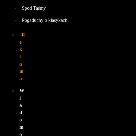
Spod Taśmy
Pogaduchy o klasykach
R
e
k
l
a
m
a
W
i
a
d
o
m
o