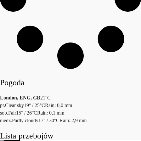
Pogoda
London, ENG, GB
21°C
pt.
Clear sky
19° / 25°C
Rain: 0,0 mm
sob.
Fair
15° / 26°C
Rain: 0,1 mm
niedz.
Partly cloudy
17° / 30°C
Rain: 2,9 mm
Lista przebojów