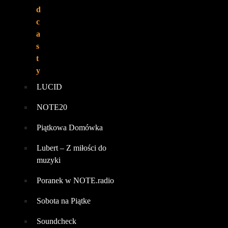
d
c
a
s
t
y
LUCID
NOTE20
Piątkowa Domówka
Lubert – Z miłości do
muzyki
Poranek w NOTE.radio
Sobota na Piątke
Soundcheck