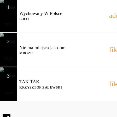
1
Wychowany W Polsce
ad
B.R.O
2
Nie ma miejsca jak dom
fi
MROZU
3
TAK TAK
fi
KRZYSZTOF ZALEWSKI