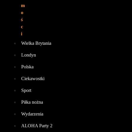
m
o
ś
c
i
Wielka Brytania
Londyn
Polska
Ciekawostki
Sport
Piłka nożna
Wydarzenia
ALOHA Party 2