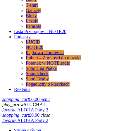
T-shirt
Gadżety
Bluzy
Leżaki
Parasole
Lista Przebojów – NOTE20
Podcasty
LUCID
NOTE20
Piątkowa Domówka
Lubert – Z miłości do muzyki
Poranek w NOTE.radio
Sobota na Piątke
Soundcheck
Spod Taśmy
Pogaduchy o klasykach
Reklama
shopping_cart
£
0.00
menu
play_arrow
SŁUCHAJ
favorite
ALOHA Party 2
shopping_cart
£
0.00
close
favorite
ALOHA Party 2
Strona główna