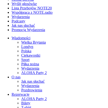
Wyślij głosówke
Lista Przebojów NOTE20
Współpraca z NOTE.radio
Wydarzenia
Podcasty
Jak nas słuchać
Promocja Wydarzenia
Wiadomości
Wielka Brytania
Londyn
Polska
Ciekawostki
Sport
Piłka nożna
Wydarzenia
ALOHA Party 2
O nas
Jak nas słuchać
Wydarzenia
Pozdrowienia
Rezerwacje
ALOHA Party 2
Bilety
T-shirt