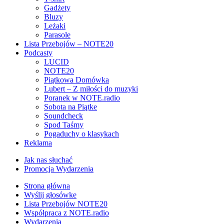
Gadżety
Bluzy
Leżaki
Parasole
Lista Przebojów – NOTE20
Podcasty
LUCID
NOTE20
Piątkowa Domówka
Lubert – Z miłości do muzyki
Poranek w NOTE.radio
Sobota na Piątke
Soundcheck
Spod Taśmy
Pogaduchy o klasykach
Reklama
Jak nas słuchać
Promocja Wydarzenia
Strona główna
Wyślij głosówke
Lista Przebojów NOTE20
Współpraca z NOTE.radio
Wydarzenia