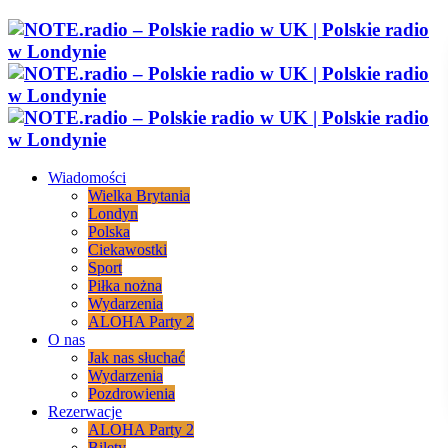
Wiadomości
Wielka Brytania
Londyn
Polska
Ciekawostki
Sport
Piłka nożna
Wydarzenia
ALOHA Party 2
O nas
Jak nas słuchać
Wydarzenia
Pozdrowienia
Rezerwacje
ALOHA Party 2
Bilety