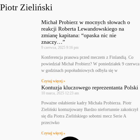
Piotr Zieliński
Michał Probierz w mocnych słowach o
reakcji Roberta Lewandowskiego na
zmianę kapitana: “opaska nic nie
znaczy…”
9 czerwca, 2025
9:16 pm
Konferencja prasowa przed meczem z Finlandią. Co
powiedział Michał Probierz? W poniedziałek 9 czerwca
w godzinach popołudniowych odbyła się w
Czytaj więcej »
Kontuzja kluczowego reprezentanta Polski
10 marca, 2025
12:23 am
Poważne osłabienie kadry Michała Probierza. Piotr
Zieliński kontuzjowany Bardzo niefortunnie zakończył
się dla Piotra Zielińskiego sobotni mecz Serie A
przeciwko
Czytaj więcej »