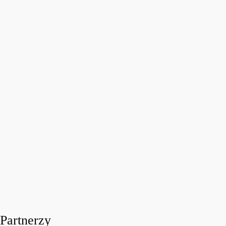
FESTIWALOWE RADIO 2026
Festiwalowe Radio 2026 – Ewa Sztab WOŚP Bonn
today
31 LIPCA, 2026
11
Partnerzy