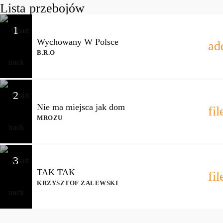
Lista przebojów
1
Wychowany W Polsce
ad
B.R.O
2
Nie ma miejsca jak dom
fi
MROZU
3
TAK TAK
fi
KRZYSZTOF ZALEWSKI