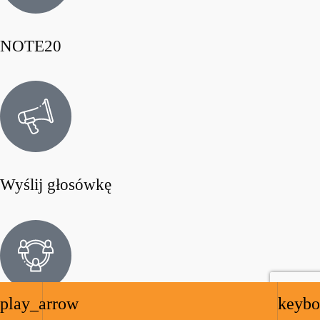
NOTE20
Wyślij głosówkę
play_arrow
keybo