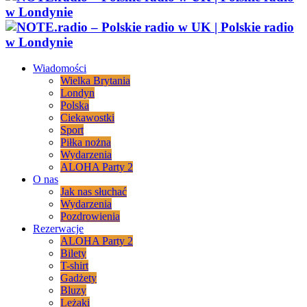
Wiadomości
Wielka Brytania
Londyn
Polska
Ciekawostki
Sport
Piłka nożna
Wydarzenia
ALOHA Party 2
O nas
Jak nas słuchać
Wydarzenia
Pozdrowienia
Rezerwacje
ALOHA Party 2
Bilety
T-shirt
Gadżety
Bluzy
Leżaki