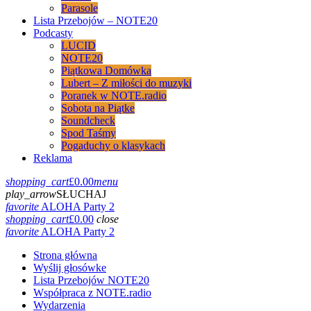
Parasole
Lista Przebojów – NOTE20
Podcasty
LUCID
NOTE20
Piątkowa Domówka
Lubert – Z miłości do muzyki
Poranek w NOTE.radio
Sobota na Piątke
Soundcheck
Spod Taśmy
Pogaduchy o klasykach
Reklama
shopping_cart
£
0.00
menu
play_arrow
SŁUCHAJ
favorite
ALOHA Party 2
shopping_cart
£
0.00
close
favorite
ALOHA Party 2
Strona główna
Wyślij głosówke
Lista Przebojów NOTE20
Współpraca z NOTE.radio
Wydarzenia