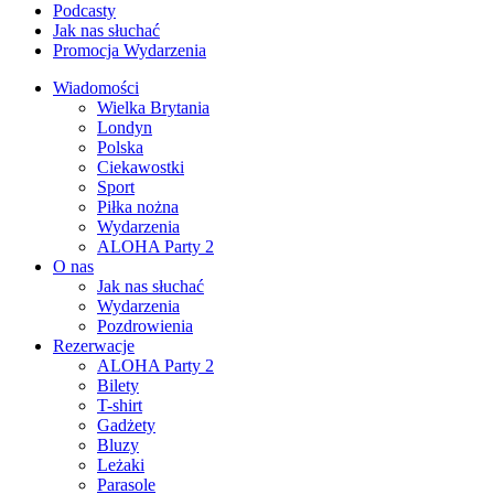
Podcasty
Jak nas słuchać
Promocja Wydarzenia
Wiadomości
Wielka Brytania
Londyn
Polska
Ciekawostki
Sport
Piłka nożna
Wydarzenia
ALOHA Party 2
O nas
Jak nas słuchać
Wydarzenia
Pozdrowienia
Rezerwacje
ALOHA Party 2
Bilety
T-shirt
Gadżety
Bluzy
Leżaki
Parasole