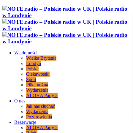
Wiadomości
Wielka Brytania
Londyn
Polska
Ciekawostki
Sport
Piłka nożna
Wydarzenia
ALOHA Party 2
O nas
Jak nas słuchać
Wydarzenia
Pozdrowienia
Rezerwacje
ALOHA Party 2
Bilety