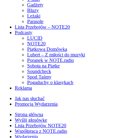
Gadżety
Bluzy
Leżaki
Parasole
Lista Przebojów – NOTE20
Podcasty
LUCID
NOTE20
Piątkowa Domówka
Lubert – Z miłości do muzyki
Poranek w NOTE.radio
Sobota na Piątke
Soundcheck
Spod Taśmy
Pogaduchy o klasykach
Reklama
Jak nas słuchać
Promocja Wydarzenia
Strona główna
Wyślij głosówke
Lista Przebojów NOTE20
Współpraca z NOTE.radio
Wydarzenia