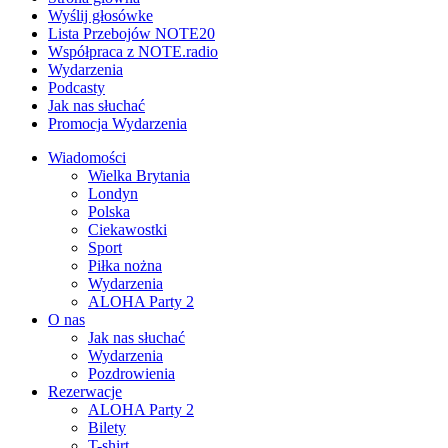
Wyślij głosówke
Lista Przebojów NOTE20
Współpraca z NOTE.radio
Wydarzenia
Podcasty
Jak nas słuchać
Promocja Wydarzenia
Wiadomości
Wielka Brytania
Londyn
Polska
Ciekawostki
Sport
Piłka nożna
Wydarzenia
ALOHA Party 2
O nas
Jak nas słuchać
Wydarzenia
Pozdrowienia
Rezerwacje
ALOHA Party 2
Bilety
T-shirt