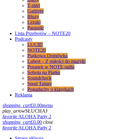
T-shirt
Gadżety
Bluzy
Leżaki
Parasole
Lista Przebojów – NOTE20
Podcasty
LUCID
NOTE20
Piątkowa Domówka
Lubert – Z miłości do muzyki
Poranek w NOTE.radio
Sobota na Piątke
Soundcheck
Spod Taśmy
Pogaduchy o klasykach
Reklama
shopping_cart
£
0.00
menu
play_arrow
SŁUCHAJ
favorite
ALOHA Party 2
shopping_cart
£
0.00
close
favorite
ALOHA Party 2
Strona główna