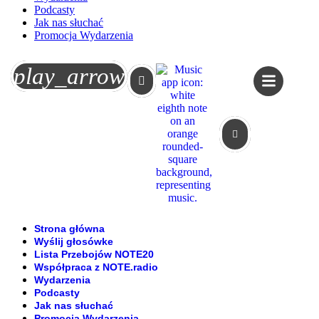
Podcasty
Jak nas słuchać
Promocja Wydarzenia
Koszyk
play_arrow
Strona główna
Wyślij głosówke
Lista Przebojów NOTE20
Współpraca z NOTE.radio
Wydarzenia
Podcasty
Jak nas słuchać
Promocja Wydarzenia