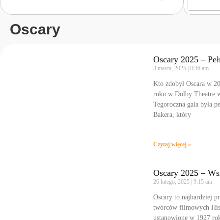
Oscary
Oscary 2025 – Peł
3 marca, 2025
8:36 am
Kto zdobył Oscara w 20
roku w Dolby Theatre w
Tegoroczna gala była pe
Bakera, który
Czytaj więcej »
Oscary 2025 – Wsz
26 lutego, 2025
9:15 am
Oscary to najbardziej p
twórców filmowych Hist
ustanowione w 1927 rok