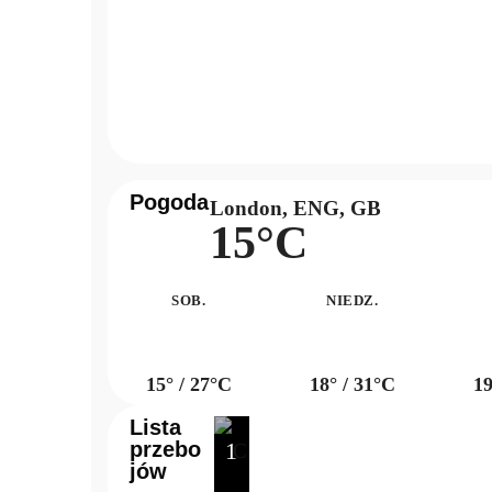
Pogoda
London, ENG, GB
15°C
SOB.
NIEDZ.
15° / 27°C
18° / 31°C
19
Lista
przebo
1
jów