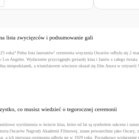
na lista zwycięzców i podsumowanie gali
25 roku? Pełna lista laureatów! ceremonia wręczenia Oscarów odbyła się 2 ma
 Los Angeles. Wydarzenie przyciągnęło gwiazdy kina i fanów z całego świata.
łna niespodzianek, a triumfatorem wieczoru okazał się film Anora w reżyserii 
ystko, co musisz wiedzieć o tegorocznej ceremonii
restiżowe wyróżnienia w świecie kina, które od lat są symbolem sukcesu i uznan
oria Oscarów Nagrody Akademii Filmowej, znane powszechnie jako Oscary, z
u, a ich pierwsza ceremonia odbyła się w 1929 roku. Początkowo wydarzenie 