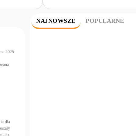
NAJNOWSZE
POPULARNE
rca 2025
Seana
ia dla
ostały
miało