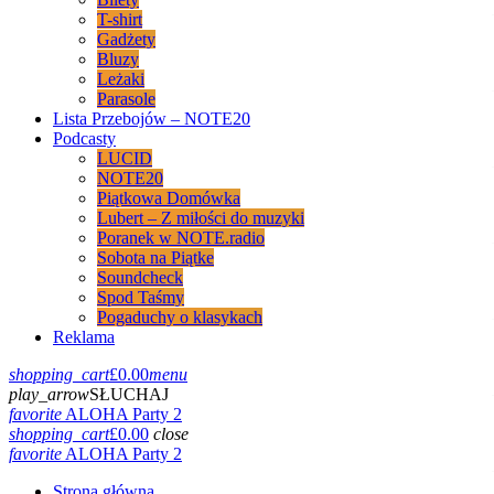
T-shirt
Gadżety
Bluzy
Leżaki
Parasole
Lista Przebojów – NOTE20
Podcasty
LUCID
NOTE20
Piątkowa Domówka
Lubert – Z miłości do muzyki
Poranek w NOTE.radio
Sobota na Piątke
Soundcheck
Spod Taśmy
Pogaduchy o klasykach
Reklama
shopping_cart
£
0.00
menu
play_arrow
SŁUCHAJ
favorite
ALOHA Party 2
shopping_cart
£
0.00
close
favorite
ALOHA Party 2
Strona główna