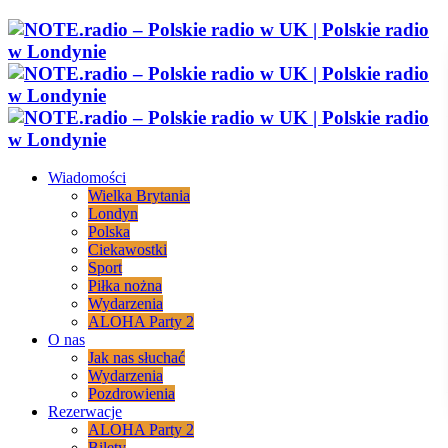
Wiadomości
Wielka Brytania
Londyn
Polska
Ciekawostki
Sport
Piłka nożna
Wydarzenia
ALOHA Party 2
O nas
Jak nas słuchać
Wydarzenia
Pozdrowienia
Rezerwacje
ALOHA Party 2
Bilety