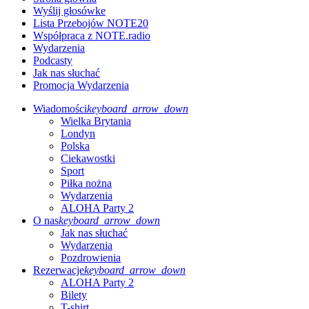
Wyślij głosówke
Lista Przebojów NOTE20
Współpraca z NOTE.radio
Wydarzenia
Podcasty
Jak nas słuchać
Promocja Wydarzenia
Wiadomości
keyboard_arrow_down
Wielka Brytania
Londyn
Polska
Ciekawostki
Sport
Piłka nożna
Wydarzenia
ALOHA Party 2
O nas
keyboard_arrow_down
Jak nas słuchać
Wydarzenia
Pozdrowienia
Rezerwacje
keyboard_arrow_down
ALOHA Party 2
Bilety
T-shirt