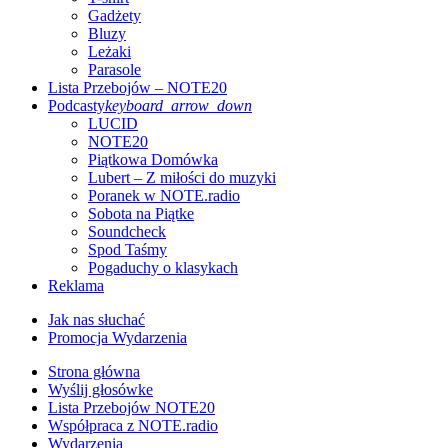
Gadżety
Bluzy
Leżaki
Parasole
Lista Przebojów – NOTE20
Podcasty
keyboard_arrow_down
LUCID
NOTE20
Piątkowa Domówka
Lubert – Z miłości do muzyki
Poranek w NOTE.radio
Sobota na Piątke
Soundcheck
Spod Taśmy
Pogaduchy o klasykach
Reklama
Jak nas słuchać
Promocja Wydarzenia
Strona główna
Wyślij głosówke
Lista Przebojów NOTE20
Współpraca z NOTE.radio
Wydarzenia