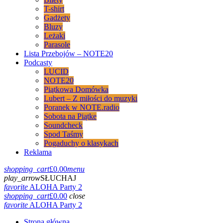
T-shirt
Gadżety
Bluzy
Leżaki
Parasole
Lista Przebojów – NOTE20
Podcasty
LUCID
NOTE20
Piątkowa Domówka
Lubert – Z miłości do muzyki
Poranek w NOTE.radio
Sobota na Piątke
Soundcheck
Spod Taśmy
Pogaduchy o klasykach
Reklama
shopping_cart
£
0.00
menu
play_arrow
SŁUCHAJ
favorite
ALOHA Party 2
shopping_cart
£
0.00
close
favorite
ALOHA Party 2
Strona główna