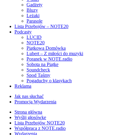
Gadżety
Bluzy
Leżaki
Parasole
Lista Przebojów – NOTE20
Podcasty
LUCID
NOTE20
Piątkowa Domówka
Lubert – Z miłości do muzyki
Poranek w NOTE.radio
Sobota na Piątke
Soundcheck
Spod Taśmy
Pogaduchy o klasykach
Reklama
Jak nas słuchać
Promocja Wydarzenia
Strona główna
Wyślij głosówke
Lista Przebojów NOTE20
Współpraca z NOTE.radio
Wydarzenia