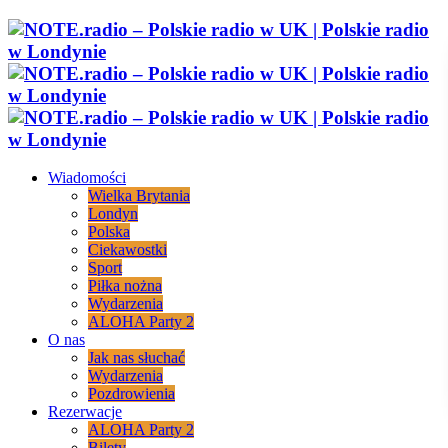
Wiadomości
Wielka Brytania
Londyn
Polska
Ciekawostki
Sport
Piłka nożna
Wydarzenia
ALOHA Party 2
O nas
Jak nas słuchać
Wydarzenia
Pozdrowienia
Rezerwacje
ALOHA Party 2
Bilety