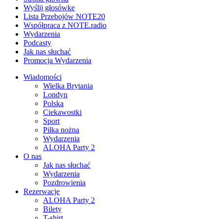
Wyślij głosówke
Lista Przebojów NOTE20
Współpraca z NOTE.radio
Wydarzenia
Podcasty
Jak nas słuchać
Promocja Wydarzenia
Wiadomości
Wielka Brytania
Londyn
Polska
Ciekawostki
Sport
Piłka nożna
Wydarzenia
ALOHA Party 2
O nas
Jak nas słuchać
Wydarzenia
Pozdrowienia
Rezerwacje
ALOHA Party 2
Bilety
T-shirt