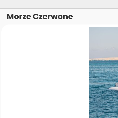
Morze Czerwone