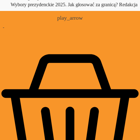
Wybory prezydenckie 2025. Jak głosować za granicą?
Redakcja
play_arrow
-
£
0.00
0