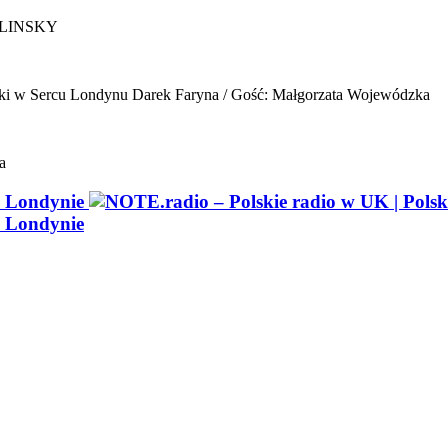
ELINSKY
ki w Sercu Londynu
Darek Faryna / Gość: Małgorzata Wojewódzka
a