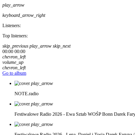
play_arrow
keyboard_arrow_right
Listeners:
Top listeners:
skip_previous
play_arrow
skip_next
00:00
00:00
chevron_left
volume_up
chevron_left
Go to album
play_arrow
NOTE.radio
play_arrow
Festiwalowe Radio 2026 - Ewa Sztab WOŚP Bonn
Darek Far
play_arrow
Festiwalowe Radio 2026 - Lena, Daniel i Tosia
Darek Faryna /