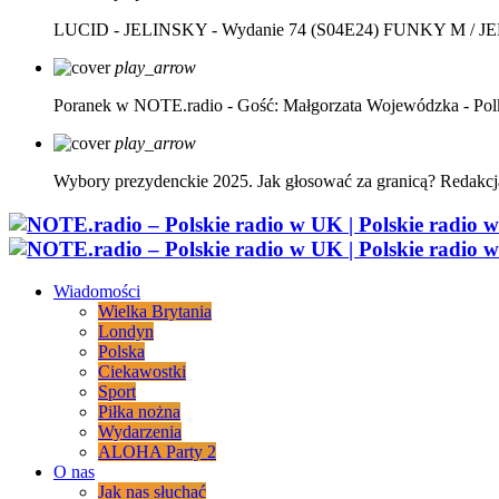
LUCID - JELINSKY - Wydanie 74 (S04E24)
FUNKY M / J
play_arrow
Poranek w NOTE.radio - Gość: Małgorzata Wojewódzka - Pol
play_arrow
Wybory prezydenckie 2025. Jak głosować za granicą?
Redakcj
Wiadomości
Wielka Brytania
Londyn
Polska
Ciekawostki
Sport
Piłka nożna
Wydarzenia
ALOHA Party 2
O nas
Jak nas słuchać