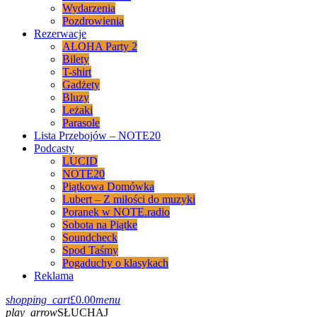
Wydarzenia
Pozdrowienia
Rezerwacje
ALOHA Party 2
Bilety
T-shirt
Gadżety
Bluzy
Leżaki
Parasole
Lista Przebojów – NOTE20
Podcasty
LUCID
NOTE20
Piątkowa Domówka
Lubert – Z miłości do muzyki
Poranek w NOTE.radio
Sobota na Piątke
Soundcheck
Spod Taśmy
Pogaduchy o klasykach
Reklama
shopping_cart
£
0.00
menu
play_arrow
SŁUCHAJ