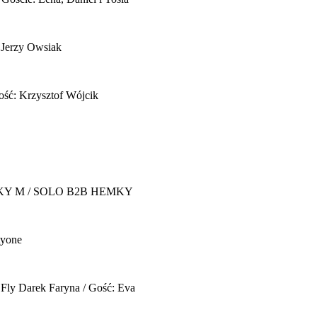
 Jerzy Owsiak
ość: Krzysztof Wójcik
Y M / SOLO B2B HEMKY
yone
 Fly
Darek Faryna / Gość: Eva