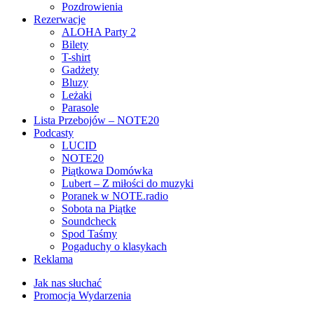
Pozdrowienia
Rezerwacje
ALOHA Party 2
Bilety
T-shirt
Gadżety
Bluzy
Leżaki
Parasole
Lista Przebojów – NOTE20
Podcasty
LUCID
NOTE20
Piątkowa Domówka
Lubert – Z miłości do muzyki
Poranek w NOTE.radio
Sobota na Piątke
Soundcheck
Spod Taśmy
Pogaduchy o klasykach
Reklama
Jak nas słuchać
Promocja Wydarzenia