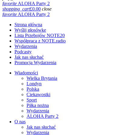
favorite
ALOHA Party 2
shopping_cart
£
0.00
close
favorite
ALOHA Party 2
Strona główna
Wyślij głosówke
Lista Przebojów NOTE20
Współpraca z NOTE.radio
Wydarzenia
Podcasty
Jak nas słuchać
Promocja Wydarzenia
Wiadomości
Wielka Brytania
Londyn
Polska
Ciekawostki
Sport
Piłka nożna
Wydarzenia
ALOHA Party 2
O nas
Jak nas słuchać
Wydarzenia