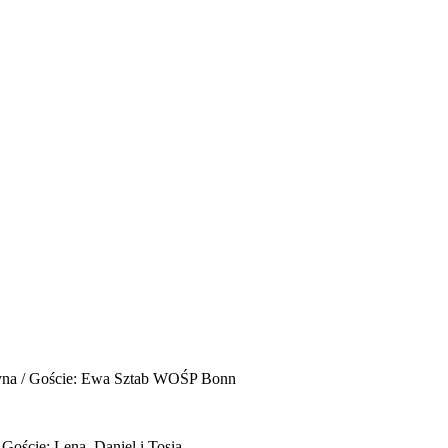
yna / Goście: Ewa Sztab WOŚP Bonn
 Goście: Lena, Daniel i Tosia