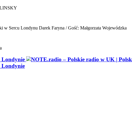
ELINSKY
ki w Sercu Londynu
Darek Faryna / Gość: Małgorzata Wojewódzka
a