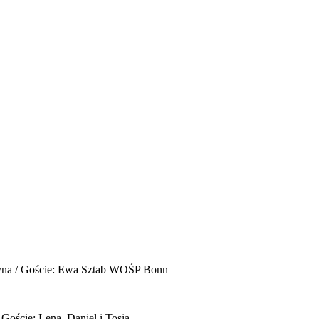
yna / Goście: Ewa Sztab WOŚP Bonn
 Goście: Lena, Daniel i Tosia