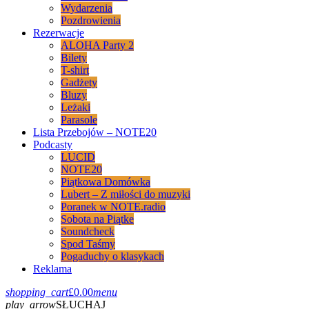
Wydarzenia
Pozdrowienia
Rezerwacje
ALOHA Party 2
Bilety
T-shirt
Gadżety
Bluzy
Leżaki
Parasole
Lista Przebojów – NOTE20
Podcasty
LUCID
NOTE20
Piątkowa Domówka
Lubert – Z miłości do muzyki
Poranek w NOTE.radio
Sobota na Piątke
Soundcheck
Spod Taśmy
Pogaduchy o klasykach
Reklama
shopping_cart
£
0.00
menu
play_arrow
SŁUCHAJ