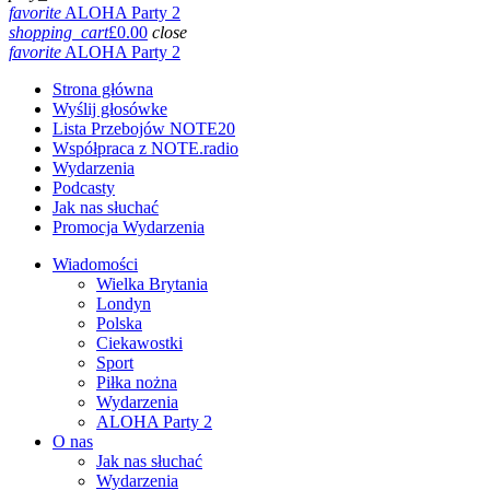
favorite
ALOHA Party 2
shopping_cart
£
0.00
close
favorite
ALOHA Party 2
Strona główna
Wyślij głosówke
Lista Przebojów NOTE20
Współpraca z NOTE.radio
Wydarzenia
Podcasty
Jak nas słuchać
Promocja Wydarzenia
Wiadomości
Wielka Brytania
Londyn
Polska
Ciekawostki
Sport
Piłka nożna
Wydarzenia
ALOHA Party 2
O nas
Jak nas słuchać
Wydarzenia