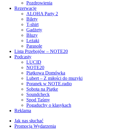
Pozdrowienia
Rezerwacje
ALOHA Party 2
Bilety
T-shirt
Gadżety
Bluzy
Leżaki
Parasole
Lista Przebojów – NOTE20
Podcasty
LUCID
NOTE20
Piątkowa Domówka
Lubert – Z miłości do muzyki
Poranek w NOTE.radio
Sobota na Piątke
Soundcheck
Spod Taśmy
Pogaduchy o klasykach
Reklama
Jak nas słuchać
Promocja Wydarzenia