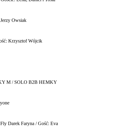
 Jerzy Owsiak
ość: Krzysztof Wójcik
Y M / SOLO B2B HEMKY
yone
 Fly
Darek Faryna / Gość: Eva