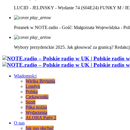
LUCID - JELINSKY - Wydanie 74 (S04E24)
FUNKY M / J
play_arrow
Poranek w NOTE.radio - Gość: Małgorzata Wojewódzka - Pol
play_arrow
Wybory prezydenckie 2025. Jak głosować za granicą?
Redakcj
Wiadomości
Wielka Brytania
Londyn
Polska
Ciekawostki
Sport
Piłka nożna
Wydarzenia
ALOHA Party 2
O nas
Jak nas słuchać