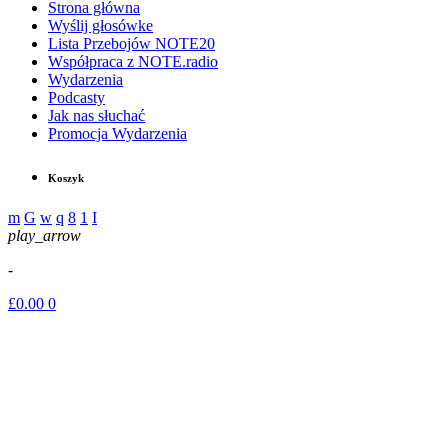
Strona główna
Wyślij głosówke
Lista Przebojów NOTE20
Współpraca z NOTE.radio
Wydarzenia
Podcasty
Jak nas słuchać
Promocja Wydarzenia
Koszyk
play_arrow
-
£
0.00
0