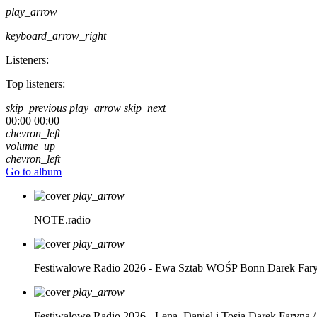
play_arrow
keyboard_arrow_right
Listeners:
Top listeners:
skip_previous
play_arrow
skip_next
00:00
00:00
chevron_left
volume_up
chevron_left
Go to album
play_arrow
NOTE.radio
play_arrow
Festiwalowe Radio 2026 - Ewa Sztab WOŚP Bonn
Darek Far
play_arrow
Festiwalowe Radio 2026 - Lena, Daniel i Tosia
Darek Faryna /