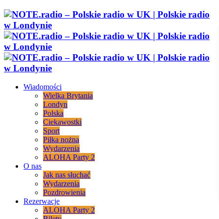
Wiadomości
Wielka Brytania
Londyn
Polska
Ciekawostki
Sport
Piłka nożna
Wydarzenia
ALOHA Party 2
O nas
Jak nas słuchać
Wydarzenia
Pozdrowienia
Rezerwacje
ALOHA Party 2
Bilety