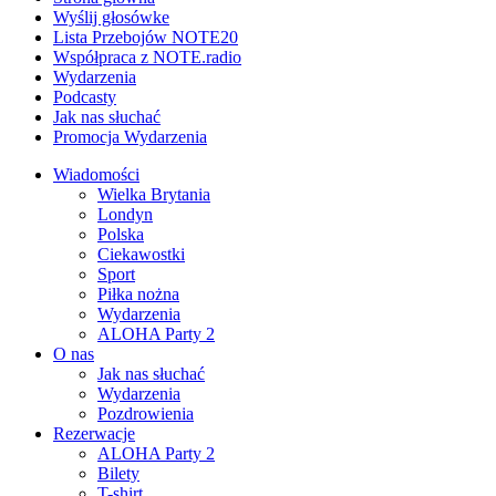
Wyślij głosówke
Lista Przebojów NOTE20
Współpraca z NOTE.radio
Wydarzenia
Podcasty
Jak nas słuchać
Promocja Wydarzenia
Wiadomości
Wielka Brytania
Londyn
Polska
Ciekawostki
Sport
Piłka nożna
Wydarzenia
ALOHA Party 2
O nas
Jak nas słuchać
Wydarzenia
Pozdrowienia
Rezerwacje
ALOHA Party 2
Bilety
T-shirt