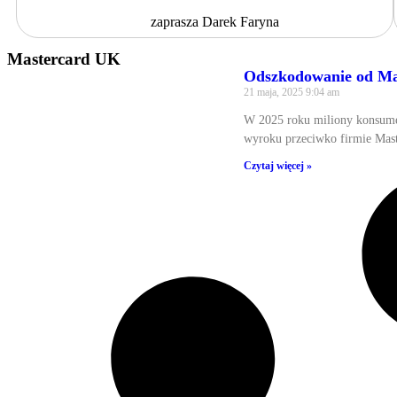
zaprasza Darek Faryna
Mastercard UK
Odszkodowanie od Mas
21 maja, 2025
9:04 am
W 2025 roku miliony konsume
wyroku przeciwko firmie Mast
Czytaj więcej »