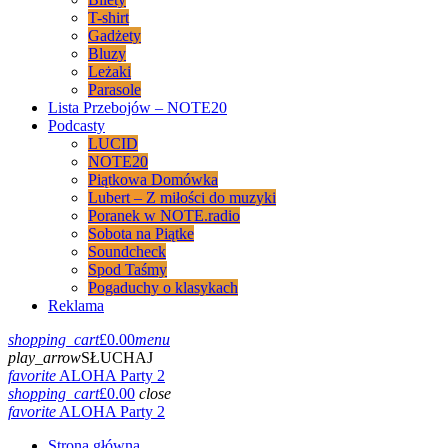
T-shirt
Gadżety
Bluzy
Leżaki
Parasole
Lista Przebojów – NOTE20
Podcasty
LUCID
NOTE20
Piątkowa Domówka
Lubert – Z miłości do muzyki
Poranek w NOTE.radio
Sobota na Piątke
Soundcheck
Spod Taśmy
Pogaduchy o klasykach
Reklama
shopping_cart
£
0.00
menu
play_arrow
SŁUCHAJ
favorite
ALOHA Party 2
shopping_cart
£
0.00
close
favorite
ALOHA Party 2
Strona główna