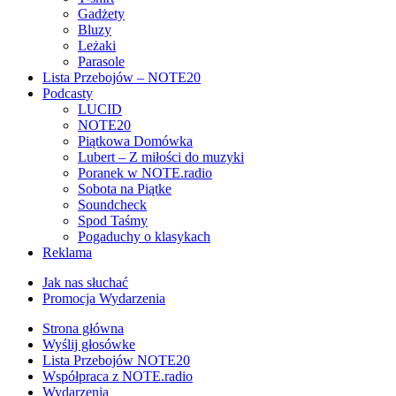
Gadżety
Bluzy
Leżaki
Parasole
Lista Przebojów – NOTE20
Podcasty
LUCID
NOTE20
Piątkowa Domówka
Lubert – Z miłości do muzyki
Poranek w NOTE.radio
Sobota na Piątke
Soundcheck
Spod Taśmy
Pogaduchy o klasykach
Reklama
Jak nas słuchać
Promocja Wydarzenia
Strona główna
Wyślij głosówke
Lista Przebojów NOTE20
Współpraca z NOTE.radio
Wydarzenia