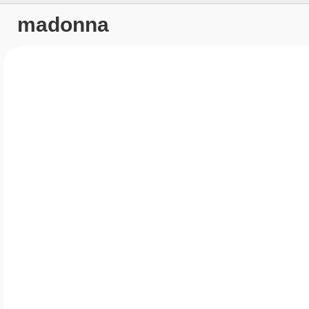
madonna