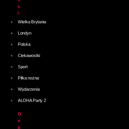
c
i
Wielka Brytania
Londyn
Polska
Ciekawostki
Sport
Piłka nożna
Wydarzenia
ALOHA Party 2
O
n
a