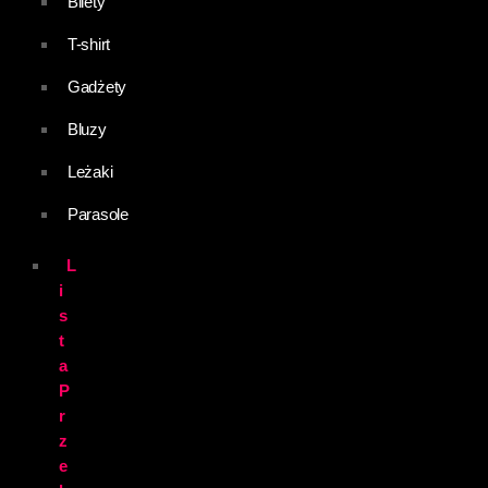
Bilety
T-shirt
Gadżety
Bluzy
Leżaki
Parasole
L
i
s
t
a
P
r
z
e