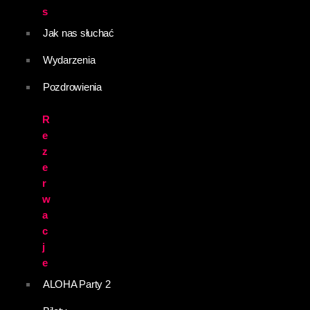
s
Jak nas słuchać
Wydarzenia
Pozdrowienia
R
e
z
e
r
w
a
c
j
e
ALOHA Party 2