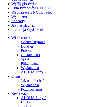
Wyślij głosówke
Lista Przebojów NOTE20
Współpraca z NOTE.radio
Wydarzenia
Podcasty
Jak nas słuchać
Promocja Wydarzenia
Wiadomości
Wielka Brytania
Londyn
Polska
Ciekawostki
Sport
Piłka nożna
Wydarzenia
ALOHA Party 2
O nas
Jak nas słuchać
Wydarzenia
Pozdrowienia
Rezerwacje
ALOHA Party 2
Bilety
T-shirt