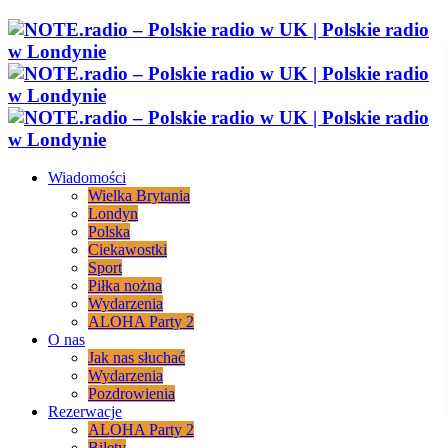
Wiadomości
Wielka Brytania
Londyn
Polska
Ciekawostki
Sport
Piłka nożna
Wydarzenia
ALOHA Party 2
O nas
Jak nas słuchać
Wydarzenia
Pozdrowienia
Rezerwacje
ALOHA Party 2
Bilety