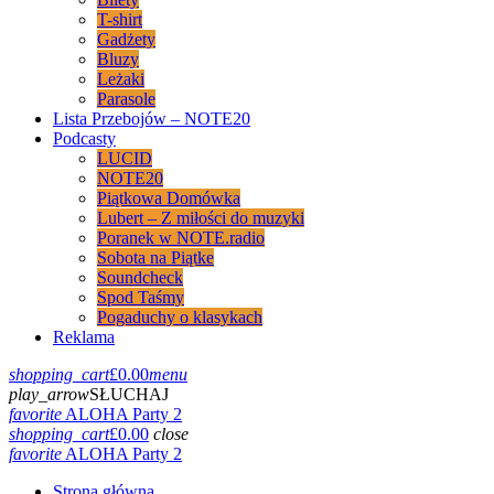
T-shirt
Gadżety
Bluzy
Leżaki
Parasole
Lista Przebojów – NOTE20
Podcasty
LUCID
NOTE20
Piątkowa Domówka
Lubert – Z miłości do muzyki
Poranek w NOTE.radio
Sobota na Piątke
Soundcheck
Spod Taśmy
Pogaduchy o klasykach
Reklama
shopping_cart
£
0.00
menu
play_arrow
SŁUCHAJ
favorite
ALOHA Party 2
shopping_cart
£
0.00
close
favorite
ALOHA Party 2
Strona główna