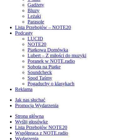
Gadżety
Bluzy
Leżaki
Parasole
Lista Przebojów – NOTE20
Podcasty
LUCID
NOTE20
Piątkowa Domówka
Lubert – Z miłości do muzyki
Poranek w NOTE.radio
Sobota na Piątke
Soundcheck
Spod Taśmy
Pogaduchy o klasykach
Reklama
Jak nas słuchać
Promocja Wydarzenia
Strona główna
Wyślij głosówke
Lista Przebojów NOTE20
Współpraca z NOTE.radio
Wydarzenia