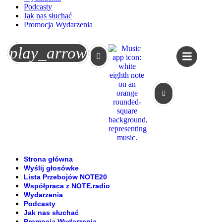
Podcasty
Jak nas słuchać
Promocja Wydarzenia
Koszyk
play_arrow
Strona główna
Wyślij głosówke
Lista Przebojów NOTE20
Współpraca z NOTE.radio
Wydarzenia
Podcasty
Jak nas słuchać
Promocja Wydarzenia