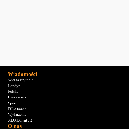
Wiadomości
Wielka Brytania
Londyn
Polska
Ciekawostki
Sport
Piłka nożna
Wydarzenia
ALOHA Party 2
O nas