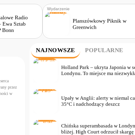
Wydarzenie
walowe Radio
Planszówkowy Piknik w
– Ewa Sztab
Greenwich
 Bonn
NAJNOWSZE
POPULARNE
Holland Park – ukryta Japonia w s
Londynu. To miejsce ma niezwykłą
serca
wany przez
ności w
Upały w Anglii: alerty w niemal ca
35°C i nadchodzący deszcz
Chińska superambasada w Londyn
bliżej. High Court odrzucił skargę