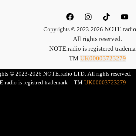
NOTE.radio
Copyrights © 2023-2026
All rights reserved.
NOTE.radio is registered tradema
TM
UK00003723279
hts © 2023-2026 NOTE.radio LTD. All rights reserved.
.radio is registred trademark – TM
UK00003723279