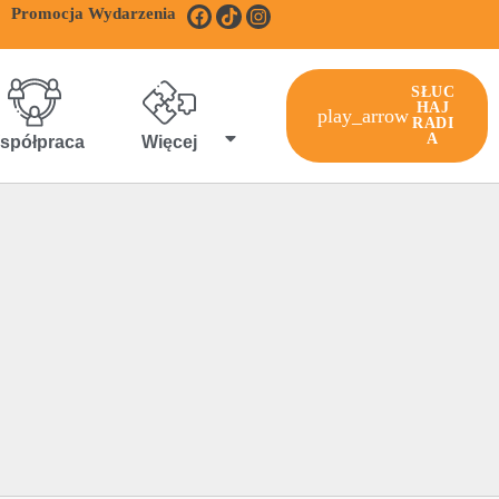
Promocja Wydarzenia
SŁUC
HAJ
play_arrow
RADI
A
spółpraca
Więcej