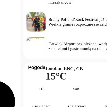
mieszkańców
Bramy Pol’and’Rock Festival już o
Wielkie granie rozpocznie się za 
Gatwick Airport bez bieżącej wod
z toaletami i gastronomią na obu 
Pogoda
London, ENG, GB
15°C
PT.
SOB.
14° / 25°C
15° / 27°C
17