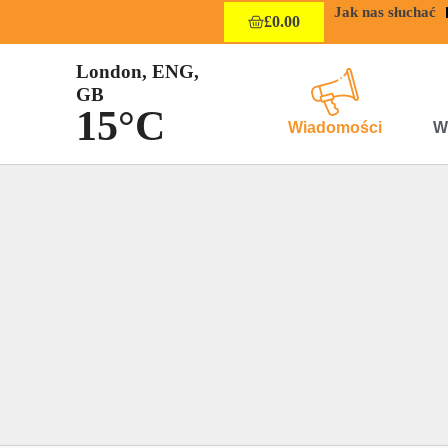
Jak nas słuchać
£
0.00
London, ENG,
GB
15°C
Wiadomości
W