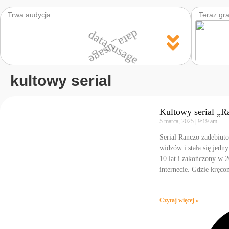
Trwa audycja
Teraz gr
data_usage
data_usage
kultowy serial
Kultowy serial „Ra
5 marca, 2025
9:19 am
Serial Ranczo zadebiut
widzów i stała się jed
10 lat i zakończony w 2
internecie. Gdzie kręcon
Czytaj więcej »