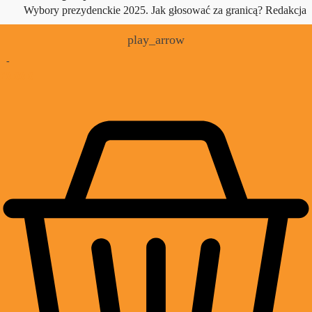
Wybory prezydenckie 2025. Jak głosować za granicą?
Redakcja
play_arrow
-
£
0.00
0